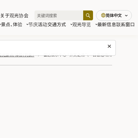
关于观光协会
简体中文
景点、体验
节庆活动
交通方式
观光导览
最新信息
联系窗口
观光景点/体验（列表）
雷达娱乐中心 “弁天之汤”（一日游浴场）。