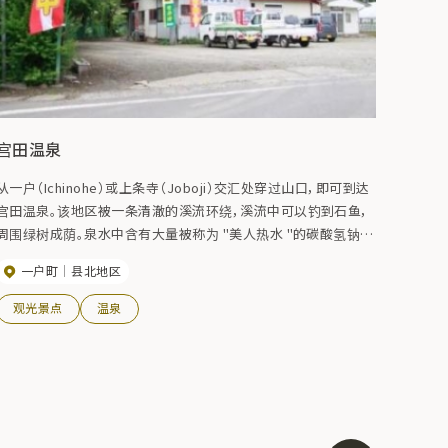
宫田温泉
从一户（Ichinohe）或上条寺（Joboji）交汇处穿过山口，即可到达
宫田温泉。该地区被一条清澈的溪流环绕，溪流中可以钓到石鱼，
周围绿树成荫。泉水中含有大量被称为 "美人热水 "的碳酸氢钠
（碳酸氢钠），摸起来滑滑的。它的含盐量也相对较高，对风湿病有
一户町
县北地区
一定疗效。二氧化碳含量较高，可以促进血液循环，温暖身体。甚
至还有附近城镇的常客经常来此游玩。
观光景点
温泉