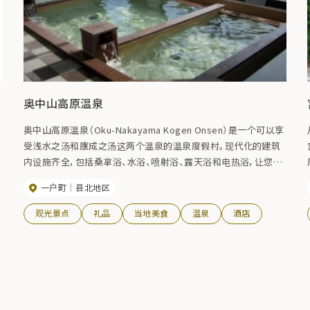
奥中山高原温泉
奥中山高原温泉（Oku-Nakayama Kogen Onsen）是一个可以享
受浅水之汤和康成之汤这两个温泉的温泉度假村。现代化的建筑
内设施齐全，包括桑拿浴、水浴、喷射浴、露天浴和电热浴，让您尽
享温泉之乐。一边泡温泉，一边欣赏北上山脉的美景，一天的疲劳
一户町
县北地区
顿时烟消云散。弱碱性的泉水对神经痛和关节痛有疗效，还能使皮
肤光滑。
观光景点
礼品
当地美食
温泉
酒店