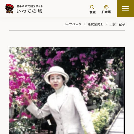
日本語
検索
トップページ
通訳案内士
上舘 紀子