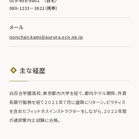
019-658-9802 （自宅）
080-1233－3622（携帯）
メール
nonchan.kami@aurora.ocn.ne.jp
主な経歴
白百合学園高校、東京都内大学を経て、都内ホテル関係、外資
系銀行勤務を経て２０２１年７月に盛岡にリターン。ピラティス
を含めたフィットネスインストラクターをしながら、２０２２年度
の通訳案内士試験に合格。