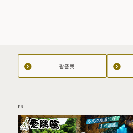
팜플렛
PR