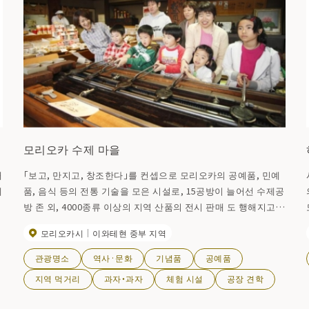
모리오카 수제 마을
대
「보고, 만지고, 창조한다」를 컨셉으로 모리오카의 공예품, 민예
에
품, 음식 등의 전통 기술을 모은 시설로, 15공방이 늘어선 수제공
방 존 외, 4000종류 이상의 지역 산품의 전시 판매 도 행해지고
있다. 그 중에서도, 수제공방은 인기로, 장인의 전통 수법을 가까
모리오카시
이와테현 중부 지역
터
이에 견학할 수 있는 것 외에, 직접 장인으로부터 손을 떼면서 오
리지날 작품을 만들 수 있다.
관광명소
역사·문화
기념품
공예품
지역 먹거리
과자・과자
체험 시설
공장 견학