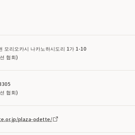
테현 모리오카시 나카노하시도리 1가 1-10
션 협회)
3305
션 협회)
e.or.jp/plaza-odette/