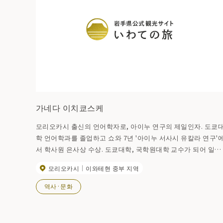
가네다 이치쿄스케
모리오카시 출신의 언어학자로, 아이누 연구의 제일인자. 도쿄
학 언어학과를 졸업하고 쇼와 7년 '아이누 서사시 유칼라 연구'
서 학사원 은사상 수상. 도쿄대학, 국학원대학 교수가 되어 일본
학사원 회원, 국어심의회 위원 등도 맡았다. 쇼와 29년에는 문화
모리오카시
이와테현 중부 지역
훈장을 수장. 시인 이시카와 케이키는 모리오카 중학교 시절부
의 친구로, 잘 귀찮은 것을 보고 있었다고 한다.
역사·문화