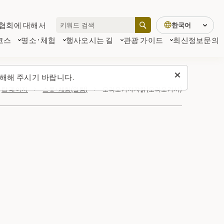
협회에 대해서
한국어
코스
명소·체험
행사
오시는 길
관광 가이드
최신정보
문의
해해 주시기 바랍니다.
탑 페이지
스폿・체험(일람)
모리오카쟈쟈캵(모리오카시)