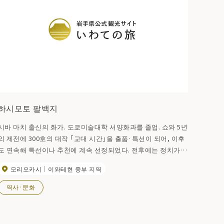
하시모토 팔백지
시바 마치 출신의 화가. 도쿄미술대학 서양화과를 졸업. 쇼와 5년
의 제전에 300호의 대작 「교대 시간」을 출품·특선이 되어, 이후
도 연속해 특선이나 추천에 계속 선정되었다. 전후에는 정치가
들어와 현 의회장을 맡았다. 쇼와 34년에 의원 생활을 마치고, 화
모리오카시
이와테현 중부 지역
가로서 유럽에 건너, 귀국 후에 전람회를 개최. 쇼와 50년에 모리
오카시 이와야마에 자신이나 친구의 작품, 바르비종파의 작품,
역사·문화
민예품 등, 수많은 작품을 전시한 하시모토 미술관을 창설했다.
(미술관은 헤세이 13년 폐관하고 있다.)