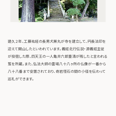
建久２年、工藤祐経の長男犬房丸が寺を建立して、円長法印を
迎えて開山したといわれています。義経北行伝説・源義経主従
が投宿した際、四天王の一人亀井六郎重清が残したと言われる
笈を所蔵。また、弘法大師の霊場八十八ヶ所の仏像が一番から
八十八番まで安置されており、奇岩怪石の間の小径を伝わって
巡礼ができます。