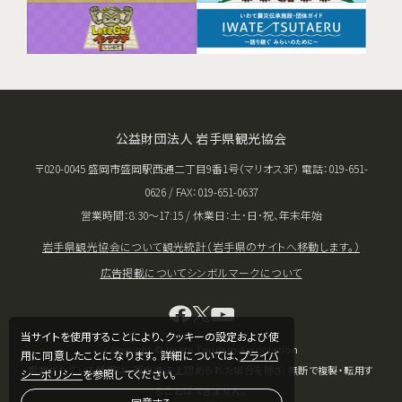
公益財団法人 岩手県観光協会
〒020-0045 盛岡市盛岡駅西通二丁目9番1号（マリオス3F） 電話：019-651-
0626 / FAX：019-651-0637
営業時間：8:30〜17:15 / 休業日：土･日･祝、年末年始
岩手県観光協会について
観光統計（岩手県のサイトへ移動します。）
広告掲載について
シンボルマークについて
当サイトを使用することにより、クッキーの設定および使
Copyright © Iwate Tourism Association
用に同意したことになります。 詳細については、
プライバ
掲載されている情報は、著作権法上認められた場合を除き、無断で複製・転用す
シーポリシー
を参照してください。
ることはできません。