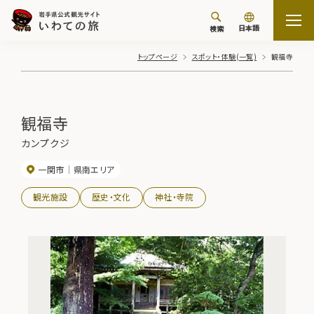
日本語
検索
トップページ
スポット・体験(一覧)
観福寺
観福寺
カンプクジ
一関市
県南エリア
観光施設
歴史・文化
神社・寺院