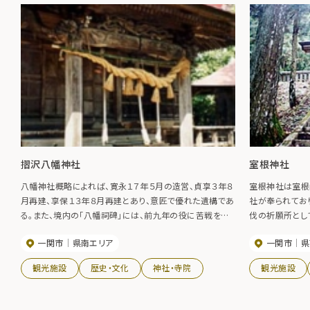
摺沢八幡神社
室根神社
八幡神社概略によれば、寛永１７年５月の造営、貞享３年８
室根神社は室根
月再建、享保１３年８月再建とあり、意匠で優れた遺構であ
社が奉られてお
る。また、境内の「八幡祠碑」には、前九年の役に苦戦をし
伐の祈願所とし
た源頼義が、山城の八幡宮を祈念して戦い勝利を収めたの
られてから、室
一関市
県南エリア
一関市
県
で殿舎を造り祀ったと、記されている。本殿は県指定文化財
上田村麻呂や源
で、町指定文化財「蕨手刀」「摺沢八幡神社の鎧」などを所
神社特別大祭で
観光施設
歴史・文化
神社・寺院
観光施設
蔵している。
駆け下ります。
ります。