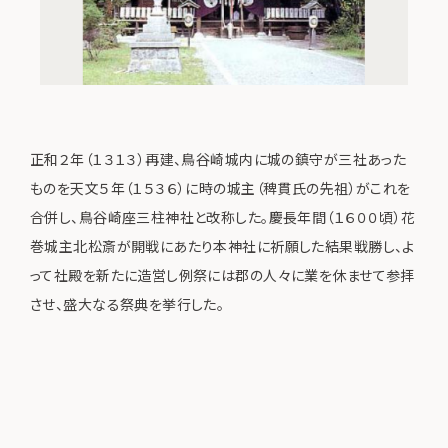
正和２年（１３１３）再建、鳥谷崎城内に城の鎮守が三社あった
ものを天文５年（１５３６）に時の城主（稗貫氏の先祖）がこれを
合併し、鳥谷崎座三柱神社と改称した。慶長年間（１６００頃）花
巻城主北松斎が開戦にあたり本神社に祈願した結果戦勝し、よ
って社殿を新たに造営し例祭には郡の人々に業を休ませて参拝
させ、盛大なる祭典を挙行した。