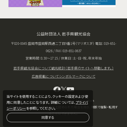
公益財団法人 岩手県観光協会
〒020-0045 盛岡市盛岡駅西通二丁目9番1号（マリオス3F） 電話：019-651-
0626 / FAX：019-651-0637
営業時間：8:30〜17:15 / 休業日：土･日･祝、年末年始
岩手県観光協会について
観光統計（岩手県のサイトへ移動します。）
広告掲載について
シンボルマークについて
当サイトを使用することにより、クッキーの設定および使
Copyright © Iwate Tourism Association
用に同意したことになります。 詳細については、
プライバ
掲載されている情報は、著作権法上認められた場合を除き、無断で複製・転用す
シーポリシー
を参照してください。
ることはできません。
同意する