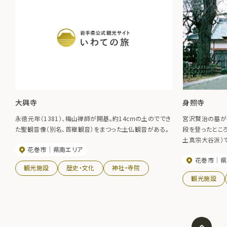
大興寺
身照寺
永徳元年（1381）、梅山禅師が開基。約14cmの土のででき
宮沢賢治の墓が
た聖観音像（別名、首継観音）をまつった土仏観音がある。
段を登ったとこ
土真宗大谷派）
花巻市
県南エリア
いわれている。
花巻市
県
とはないという
観光施設
歴史・文化
神社・寺院
観光施設