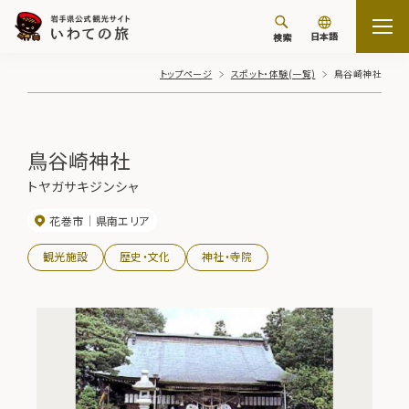
日本語
検索
トップページ
スポット・体験(一覧)
鳥谷崎神社
鳥谷崎神社
トヤガサキジンシャ
花巻市
県南エリア
観光施設
歴史・文化
神社・寺院