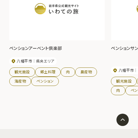
ペンションアーベント倶楽部
ペンションサ
八幡平市
県央エリア
八幡平市
観光施設
郷土料理
肉
農産物
海産物
ペンション
観光施設
肉
ペン