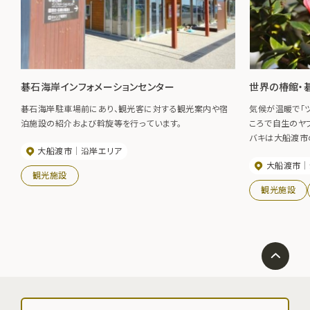
碁石海岸インフォメーションセンター
世界の椿館・
碁石海岸駐車場前にあり、観光客に対する観光案内や宿
気候が温暖で「
泊施設の紹介および斡旋等を行っています。
ころで自生のヤ
バキは大船渡市
大船渡市
沿岸エリア
なっています。 
大船渡市
種類700本のツ
観光施設
で生産された四
観光施設
木、椿グッズ、椿