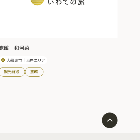
旅館 和河菜
大船渡市
沿岸エリア
観光施設
旅館