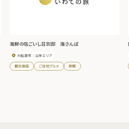
海鮮の宿ごいし荘別邸 海さんぽ
大船渡市
沿岸エリア
観光施設
ご当地グルメ
旅館