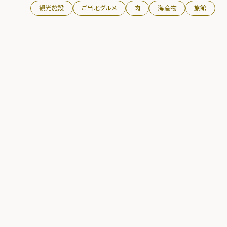
観光施設
ご当地グルメ
肉
海産物
旅館