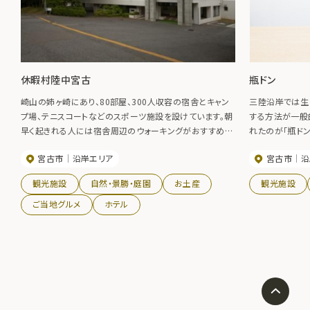
休暇村陸中宮古
瓶ドン
崎山の姉ヶ崎にあり、80部屋、300人収容の宿舎とキャン
三陸沿岸では生
プ場、テニスコートなどのスポーツ施設を設けています。朝
する方法が一般
早く起きれる人には宿舎周辺のウォーキングがおすすめで
れたのが「瓶ド
す。
ほかほかのごは
宮古市
沿岸エリア
宮古市
沿
市内数店舗で提
味わえます。
観光施設
自然・景勝・庭園
お土産
観光施設
ご当地グルメ
ホテル