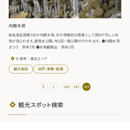
内間木洞
総延長全国第5位の内間木洞。冬の特徴的な現象として洞内で珍しい氷
筍が見られます。通常未公開。年2回一般公開が行われます。 ●内間木洞
まつり 例年7月 ●氷筍観察会 例年2月
久慈市
県北エリア
観光施設
自然・景勝・庭園
…
1
182
183
184
観光スポット検索