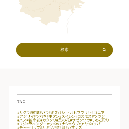
TAG
#サクラ
#紅葉
#バラ
#ミズバショウ
#ヒマワリ
#ベゴニア
#アジサイ
#ツバキ
#ボタン
#スイレン
#コスモス
#ツツジ
#ハス
#彼岸花
#カタクリ
#菜の花
#ザゼンソウ
#いちご狩り
#フジ
#ラベンダー
#ウメ
#ハナショウブ
#アヤメ
#ソバ
#チューリップ
#カキツバタ
#萩
#ハマナス