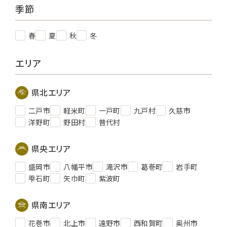
季節
春
夏
秋
冬
エリア
県北エリア
二戸市
軽米町
一戸町
九戸村
久慈市
洋野町
野田村
普代村
県央エリア
盛岡市
八幡平市
滝沢市
葛巻町
岩手町
雫石町
矢巾町
紫波町
県南エリア
花巻市
北上市
遠野市
西和賀町
奥州市