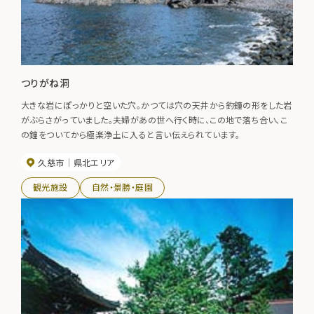
つりがね洞
大きな岩にぽっかりと空いた穴。かつては穴の天井から釣鐘の形をした岩
がぶらさがっていました。夫婦があの世へ行く時に、この地で落ち合い、こ
の鐘をついてから極楽浄土に入ると言い伝えられています。
久慈市
県北エリア
観光施設
自然・景勝・庭園