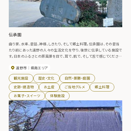
伝承園
曲り家、水車、昔話、神様、しきたり、そして郷土料理。伝承園は、その昔当
たり前にあった遠野の人々の生活文化を守り、後世に伝承している施設で
す。日本のふるさとの原風景を目で、耳で、肌で、そして舌で感じてくださ
い。 お食事処では「ひっつみ」や「けいらん」などの郷土料理を堪能できま
遠野市
県南エリア
す。徳にも、鳥ガラをたっぷり使った伝承園の「ひっつみ」はコクがあってさ
っぱりした味で、地元の方々にも大変喜ばれています。
観光施設
歴史・文化
自然・景勝・庭園
史跡・建造物
お土産
ご当地グルメ
郷土料理
お菓子・スイーツ
体験施設