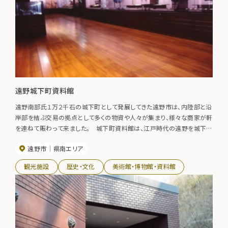
遠野城下町資料館
遠野南部氏１万２千石の城下町として発展してきた遠野市は、内陸部と沿
岸部を結ぶ交易の拠点として多くの物資や人々が集まり、様々な商家が軒
を連ねて賑わって来ました。 城下町資料館は、江戸時代の遠野を城下行
列図や保存されていた数多くの歴史的な品を展示し、紹介しています。
遠野市
県南エリア
観光施設
歴史・文化
美術館・博物館・資料館