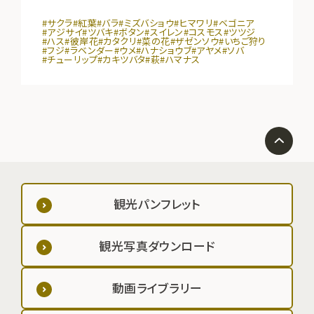
#サクラ
#紅葉
#バラ
#ミズバショウ
#ヒマワリ
#ベゴニア
#アジサイ
#ツバキ
#ボタン
#スイレン
#コスモス
#ツツジ
#ハス
#彼岸花
#カタクリ
#菜の花
#ザゼンソウ
#いちご狩り
#フジ
#ラベンダー
#ウメ
#ハナショウブ
#アヤメ
#ソバ
#チューリップ
#カキツバタ
#萩
#ハマナス
観光パンフレット
観光写真ダウンロード
動画ライブラリー