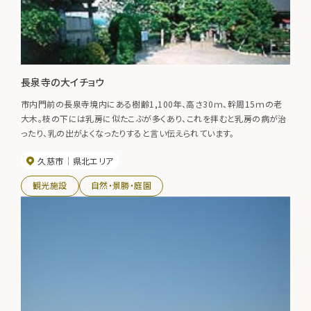
長泉寺の大イチョウ
市内門前の長泉寺境内にある樹齢1,100年、高さ30ｍ、幹周15ｍの老
大木。枝の下には乳房に似たこぶが多くあり、これを拝むと乳房の病が治
ったり、乳の出がよくなったりすると言い伝えられています。
久慈市
県北エリア
観光施設
自然・景勝・庭園