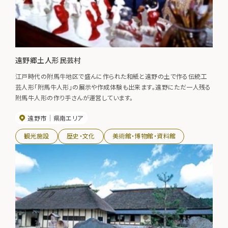
遠野郷土人形民芸村
江戸時代の附馬牛地区で盛んに作られた和紙と遠野の土で作る伝統工
芸人形「附馬牛人形」の展示や作成体験も出来ます。遠野にただ一人残る
附馬牛人形の作り手さんが運営しています。
遠野市
県南エリア
観光施設
歴史・文化
美術館・博物館・資料館