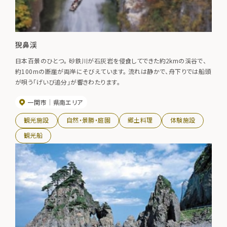
猊鼻渓
日本百景のひとつ。 砂鉄川が石灰岩を侵食してできた約2kmの渓谷で、
約100mの断崖が両岸にそびえています。 流れは静かで、舟下りでは船頭
が唄う「げいび追分」が響きわたります。
一関市
県南エリア
観光施設
自然・景勝・庭園
郷土料理
体験施設
観光船