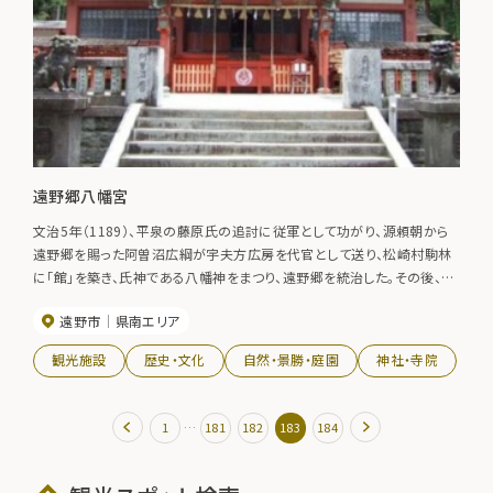
遠野郷八幡宮
文治5年（1189）、平泉の藤原氏の追討に従軍として功がり、源頼朝から
遠野郷を賜った阿曽沼広綱が宇夫方広房を代官として送り、松崎村駒林
に「館」を築き、氏神である八幡神をまつり、遠野郷を統治した。その後、阿
曽沼広綱が横田城を築き東北（鬼門）である宮代に八幡宮を勧請して崇
遠野市
県南エリア
敬した。遠野郷の総鎮守。祭日は9月中旬で各郷土芸能が出揃う。
観光施設
歴史・文化
自然・景勝・庭園
神社・寺院
…
1
181
182
183
184