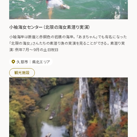
小袖海女センター（北限の海女素潜り実演）
小袖海岸は断崖と赤銅色の岩礁の海岸。 「あまちゃん」でも有名になった
「北限の海女」さんたちの素潜り漁の実演を見ることができる。 素潜り実
演：例年７月～９月の土日祝日
久慈市
県北エリア
観光施設