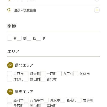
温泉・宿泊施設
季節
春
夏
秋
冬
エリア
県北エリア
二戸市
軽米町
一戸町
九戸村
久慈市
洋野町
野田村
普代村
県央エリア
盛岡市
八幡平市
滝沢市
葛巻町
岩手町
雫石町
矢巾町
紫波町