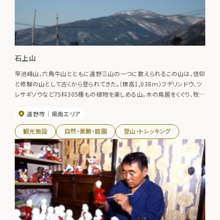
石上山
早池峰山、六角牛山とともに遠野三山の一つに数えられるこの山は、信仰
と修験の山として古くから登られてきた。（標高1,038ｍ）フデリンドウ、ツ
レサギソウなど75科305種もの植物を楽しめる山。木の鳥居をくぐり、牧
野の中の農道を進みカラマツ林の中を登ると杉の植林地。左手にガレ場
遠野市
県南エリア
が見えてくると鎖場で、その上の切り立つ岩場を背にした棚のような場所
に奥宮がありすばらしい眺めが楽しめる。奥宮から上部には高さ20メート
観光施設
自然・景勝・庭園
登山・トレッキング
ルほどの鎖場が2カ所あり、初心者には難関の場所で上級者でも慎重を
期する場所。山頂からは早池峰山、六角牛山などが望め、その峰々の下に
遠野盆地が広がる。