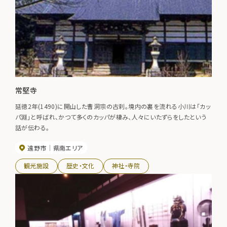
常堅寺
延徳2年(1490)に開山した曹洞宗の古刹。境内の裏を流れる小川は「カッ
パ淵」と呼ばれ、かつて多くのカッパが棲み、人々にいたずらをしたという
話が伝わる。
遠野市
県南エリア
観光施設
歴史・文化
神社・寺院