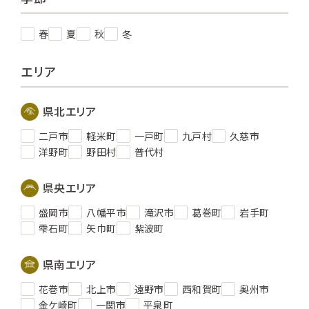
春
夏
秋
冬
エリア
県北エリア
二戸市
軽米町
一戸町
九戸村
久慈市
洋野町
野田村
普代村
県央エリア
盛岡市
八幡平市
滝沢市
葛巻町
岩手町
雫石町
矢巾町
紫波町
県南エリア
花巻市
北上市
遠野市
西和賀町
奥州市
金ケ崎町
一関市
平泉町