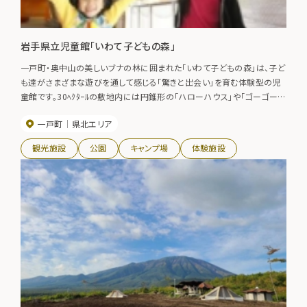
岩手県立児童館「いわて子どもの森」
一戸町・奥中山の美しいブナの林に囲まれた「いわて子どもの森」は、子ど
も達がさまざまな遊びを通して感じる「驚きと出会い」を育む体験型の児
童館です。30ﾍｸﾀｰﾙの敷地内には円錐形の「ハローハウス」や「ゴーゴーハ
ウス」などの屋内施設や全天候型のキャンプファイヤー場や野外施設があ
一戸町
県北エリア
り、子供も大人ものんびり、ゆったり楽しむことが出来ます。その他、宿泊・
会議・研修等にも利用可能です
観光施設
公園
キャンプ場
体験施設