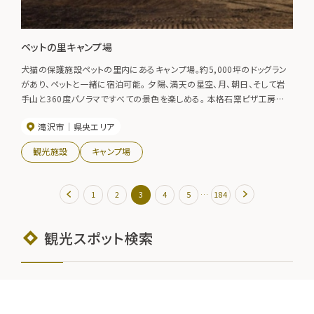
ペットの里キャンプ場
犬猫の保護施設ペットの里内にあるキャンプ場。約5,000坪のドッグラン
があり、ペットと一緒に宿泊可能。 夕陽、満天の星空、月、朝日、そして岩
手山と360度パノラマですべての景色を楽しめる。 本格石窯ピザ工房
「TSUMORI(つもり)」が併設されており、本格ローマピザも楽しむことがで
滝沢市
県央エリア
きる。（土日11:00～17:00営業）
観光施設
キャンプ場
…
1
2
3
4
5
184
観光スポット検索