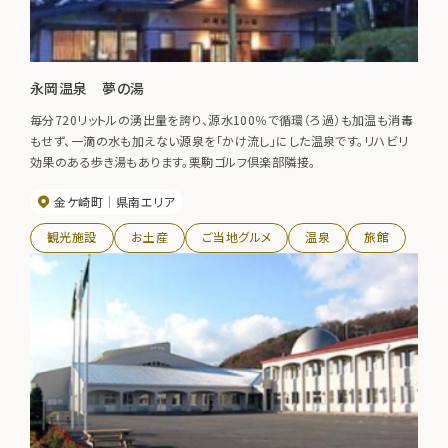
永岡温泉 夢の湯
毎分720リットルの湧出量を誇り、源水100％で循環（ろ過）も加温も消毒
もせず、一滴の水も加えない源泉を「かけ流し」にした温泉です。リハビリ
効果のある歩き湯もあります。栗駒ゴルフ倶楽部隣接。
金ケ崎町
県南エリア
観光施設
お土産
ご当地グルメ
温泉
旅館