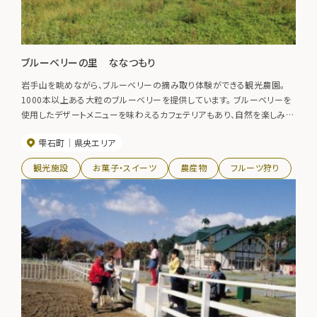
ブルーベリーの里 ななつもり
岩手山を眺めながら、ブルーベリーの摘み取り体験ができる観光農園。
1000本以上ある大粒のブルーベリーを提供しています。 ブルーベリーを
使用したデザートメニューを味わえるカフェテリアもあり、自然を楽しみな
がらのんびりと過ごせる素敵な空間です。 【2026年の開園】7月4日（土）
雫石町
県央エリア
～9月7日（月）予定
観光施設
お菓子・スイーツ
農産物
フルーツ狩り