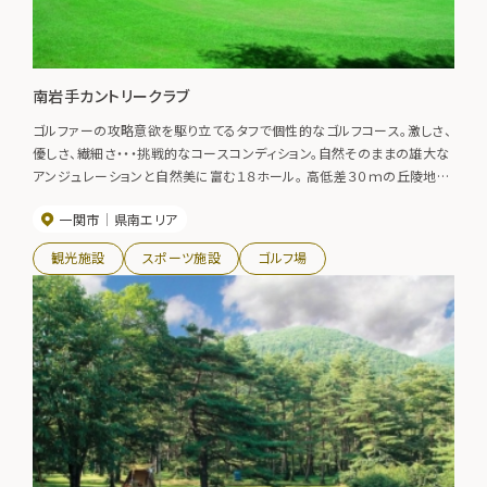
南岩手カントリークラブ
ゴルファーの攻略意欲を駆り立てるタフで個性的なゴルフコース。激しさ、
優しさ、繊細さ・・・挑戦的なコースコンディション。自然そのままの雄大な
アンジュレーションと自然美に富む１８ホール。 高低差３０ｍの丘陵地に
造られた１８ホールのコースは、東に北上山系、西に奥羽山脈が望まれま
一関市
県南エリア
す。
観光施設
スポーツ施設
ゴルフ場