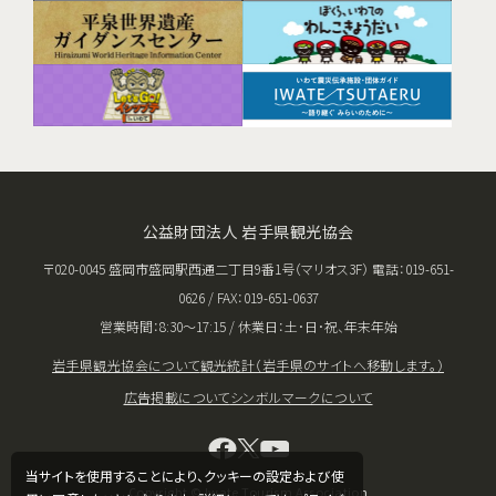
公益財団法人 岩手県観光協会
〒020-0045 盛岡市盛岡駅西通二丁目9番1号（マリオス3F） 電話：019-651-
0626 / FAX：019-651-0637
営業時間：8:30〜17:15 / 休業日：土･日･祝、年末年始
岩手県観光協会について
観光統計（岩手県のサイトへ移動します。）
広告掲載について
シンボルマークについて
当サイトを使用することにより、クッキーの設定および使
Copyright © Iwate Tourism Association