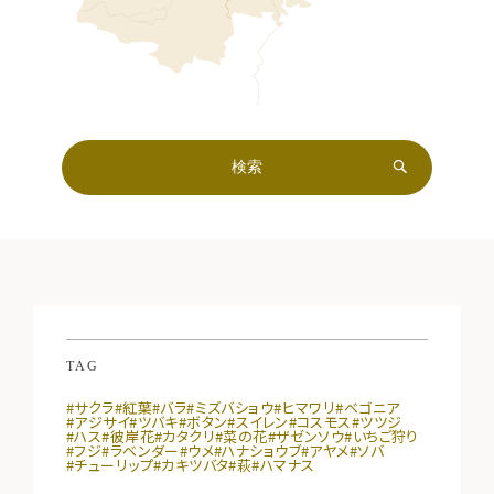
TAG
#サクラ
#紅葉
#バラ
#ミズバショウ
#ヒマワリ
#ベゴニア
#アジサイ
#ツバキ
#ボタン
#スイレン
#コスモス
#ツツジ
#ハス
#彼岸花
#カタクリ
#菜の花
#ザゼンソウ
#いちご狩り
#フジ
#ラベンダー
#ウメ
#ハナショウブ
#アヤメ
#ソバ
#チューリップ
#カキツバタ
#萩
#ハマナス