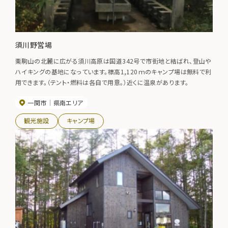
須川野営場
栗駒山の北麓に広がる須川高原は国道342号で市街地と結ばれ、登山や
ハイキングの基地になっています。標高1,120ｍのキャンプ場は無料で利
用できます。（テント・燃料は各自で用意。）近くに温泉があります。
一関市
県南エリア
観光施設
キャンプ場