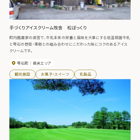
手づくりアイスクリーム牧舎 松ぼっくり
町内酪農家の直営で、牛乳本来の栄養と風味を大事にする低温殺菌牛乳
と雫石の野菜・果樹との組み合わせにこだわった味にコクのあるアイス
クリームです。
雫石町
県央エリア
観光施設
お菓子・スイーツ
乳製品