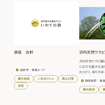
し美の湯」「なごみの湯」と多数ご用意。 上がり
湯とシャワーも源泉を使用、温泉は柔らかな泉
質のお湯でゆっくりとリラックスできます。 お料理
は地元の食材を中心に安心・安全の新鮮な素材
を丁寧に手作り。体にやさしい料理長自慢の
品々をお楽しみください。 【紅葉の見ごろ】10月
中旬～11月上旬
民宿 古軒
沢内天然ワラ
沢内天然ワラビ園
に広がる雄大な自
遠野市
県南エリア
わらかく、粘りのあ
べる楽しみ」両方
観光施設
ご当地グルメ
郷土料理
西和賀町
県
皆様のお越しをお待
民宿
観光施設