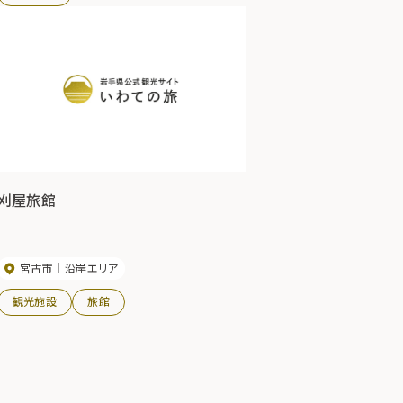
刈屋旅館
宮古市
沿岸エリア
観光施設
旅館