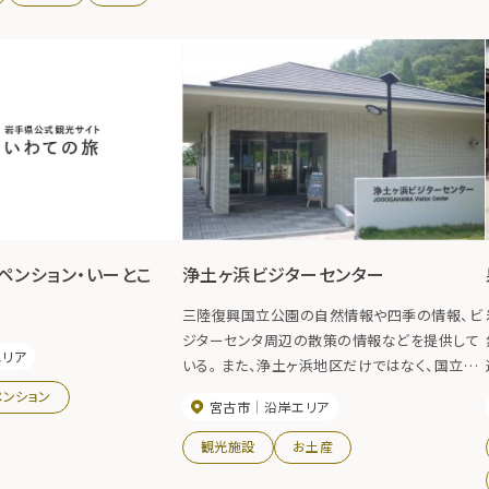
ペンション・いーとこ
浄土ヶ浜ビジターセンター
三陸復興国立公園の自然情報や四季の情報、ビ
ジターセンタ周辺の散策の情報などを提供して
エリア
いる。 また、浄土ヶ浜地区だけではなく、国立公
園全域12市町村の見どころなども案内してい
ペンション
宮古市
沿岸エリア
る。
観光施設
お土産