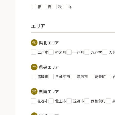
春
夏
秋
冬
エリア
県北エリア
二戸市
軽米町
一戸町
九戸村
久
県央エリア
盛岡市
八幡平市
滝沢市
葛巻町
県南エリア
花巻市
北上市
遠野市
西和賀町