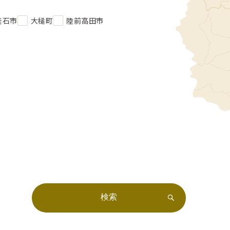
釜石市
大槌町
陸前高田市