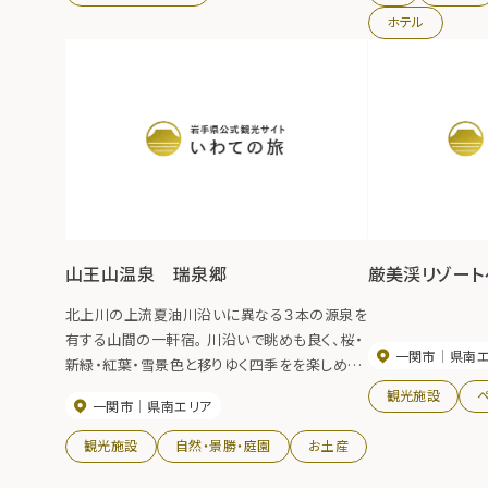
ホテル
山王山温泉 瑞泉郷
厳美渓リゾート
北上川の上流夏油川沿いに異なる３本の源泉を
有する山間の一軒宿。 川沿いで眺めも良く、桜・
一関市
県南
新緑・紅葉・雪景色と移りゆく四季をを楽しめま
す。 とろとろとした化粧水のような湯は「美人の
観光施設
一関市
県南エリア
湯」として人気を得ております。 浴室は「夢の
湯」、「美人の湯」、女性専用露天風呂「せせらぎ
観光施設
自然・景勝・庭園
お土産
の湯」、男性露天風呂「四季の湯」、 貸切風呂「よ