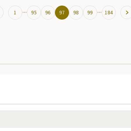
…
…
1
95
96
97
98
99
184