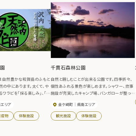
ビ園
千貫石森林公園
は自然豊かな和賀岳のふもと
自然と親しむことが出来る公園です。四季折々、
然の中にあります。太くて、や
個性あふれる景色が楽しめます。シャワー、炊事
るワラビを「採る楽しみ」、「食
施設が充実したキャンプ場、バンガローが整って
堪能してみてはいかがですか。
います。 【開園期間】 4月～11月
南エリア
金ケ崎町
県南エリア
ちしております。
農産物
体験施設
観光施設
体験施設