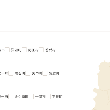
慈市
洋野町
野田村
普代村
岩手町
雫石町
矢巾町
紫波町
奥州市
金ケ崎町
一関市
平泉町