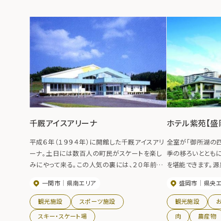
千厩アイスアリーナ
ホテル紫苑【盛
平成６年（１９９４年）に開館した千厩アイスアリ
全室が「御所湖の
ーナ。土日には数百人の町民がスケートを楽し
季の移ろいととも
みにやって来る。この人気の裏には、２０年前の
を堪能できます。
手作りスケートリンクの歴史があったのです。夏
消の料理はもちろ
一関市
県南エリア
盛岡市
県央
期は多目的ホールとして利用できる。
り、１日1組だけ
できます。
観光施設
スポーツ施設
観光施設
スキー・スケート場
肉
農産物