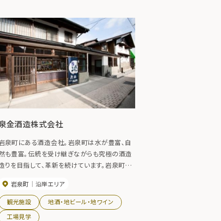
泉金酒造株式会社
岩泉町にある酒造会社。岩泉町は水が豊富、自
然も豊富。伝統を受け継ぎながらも究極の酒造
造りを目指して、革新を続けています。岩泉町名
産の松茸を使用した地酒「森の宝」などめずらし
岩泉町
沿岸エリア
い酒を製造しています。
観光施設
地酒・地ビール・地ワイン
工場見学