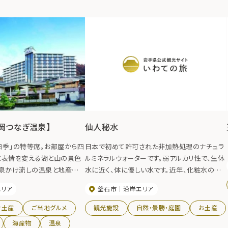
岡つなぎ温泉】
仙人秘水
四季」の特等席。お部屋から四
日本で初めて許可された非加熱処理のナチュラ
に表情を変える湖と山の景色
ルミネラルウォーターです。弱アルカリ性で、生体
源泉かけ流しの温泉と地産地
水に近く、体に優しい水です。近年、化粧水の原
ん、施設内にはチャペルもあ
料にも使用されています。
エリア
釜石市
沿岸エリア
の特別な結婚式としてもご利用
お土産
ご当地グルメ
観光施設
自然・景勝・庭園
お土産
海産物
温泉