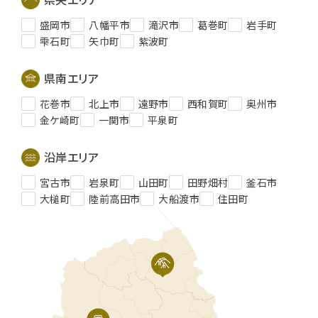
盛岡市
八幡平市
滝沢市
葛巻町
岩手町
雫石町
矢巾町
紫波町
県南エリア
花巻市
北上市
遠野市
西和賀町
奥州市
金ケ崎町
一関市
平泉町
沿岸エリア
宮古市
岩泉町
山田町
田野畑村
釜石市
大槌町
陸前高田市
大船渡市
住田町