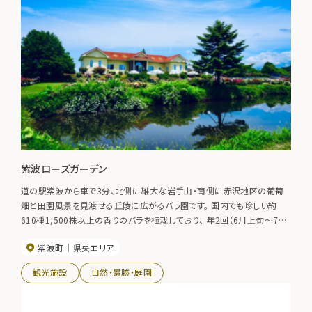
紫波ローズガーデン
道の駅紫波から車で3分、北側に雄大な岩手山・南側に赤沢地区の葡萄
畑と田園風景を見渡せる丘陵に広がるバラ園です。 国内でも珍しい約
610種1,500株以上の香りのバラを植栽しており、 年2回（6月上旬～7月
中旬、9月上旬～10月下旬）開催するバラ祭りには県内外から連日たくさ
紫波町
県央エリア
んの方が訪れます。 南フランスを彷彿させる異国情緒漂う特別な空間で、
バラの香りに包まれながら優雅なひとときをお楽しみください。 春夏のバ
観光施設
自然・景勝・庭園
ラ祭り ６月上旬～７月中旬 秋のバラ祭り ９月上旬～10月下旬