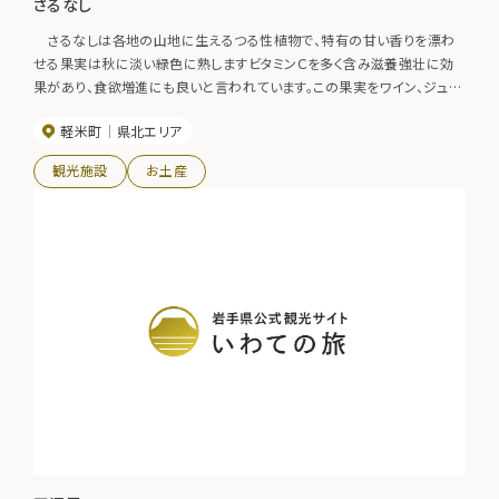
さるなし
さるなしは各地の山地に生えるつる性植物で、特有の甘い香りを漂わ
せる果実は秋に淡い緑色に熟しますビタミンＣを多く含み滋養強壮に効
果があり、食欲増進にも良いと言われています。この果実をワイン、ジュー
ス、ジャム、ゼリー、ソフトクリーム。最近ではさるなしロールケーキが商品
軽米町
県北エリア
化され、さるなし商品も充実してきました。軽米町内の酒店、お土産店で
購入できます。
観光施設
お土産