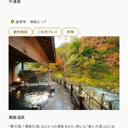
平澤屋
遠野市
県南エリア
観光施設
ご当地グルメ
旅館
瀬美温泉
「夢の湯」「瀬美の湯」など４つの源泉をもち、特にも「美人の湯」は入浴