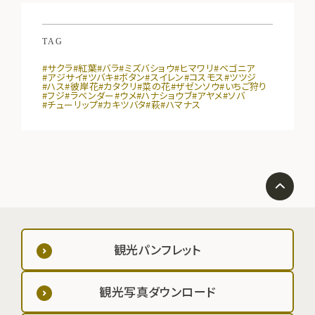
TAG
#サクラ
#紅葉
#バラ
#ミズバショウ
#ヒマワリ
#ベゴニア
#アジサイ
#ツバキ
#ボタン
#スイレン
#コスモス
#ツツジ
#ハス
#彼岸花
#カタクリ
#菜の花
#ザゼンソウ
#いちご狩り
#フジ
#ラベンダー
#ウメ
#ハナショウブ
#アヤメ
#ソバ
#チューリップ
#カキツバタ
#萩
#ハマナス
観光パンフレット
観光写真ダウンロード