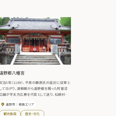
遠野郷八幡宮
文治5年（1189）、平泉の藤原氏の追討に従軍と
して功がり、源頼朝から遠野郷を賜った阿曽沼
広綱が宇夫方広房を代官として送り、松崎村駒
林に「館」を築き、氏神である八幡神をまつり、遠
遠野市
県南エリア
野郷を統治した。その後、阿曽沼広綱が横田城
を築き東北（鬼門）である宮代に八幡宮を勧請し
観光施設
歴史・文化