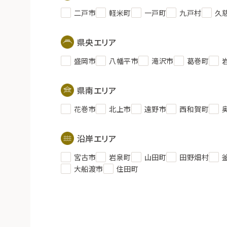
二戸市
軽米町
一戸町
九戸村
久
県央エリア
盛岡市
八幡平市
滝沢市
葛巻町
県南エリア
花巻市
北上市
遠野市
西和賀町
沿岸エリア
宮古市
岩泉町
山田町
田野畑村
大船渡市
住田町