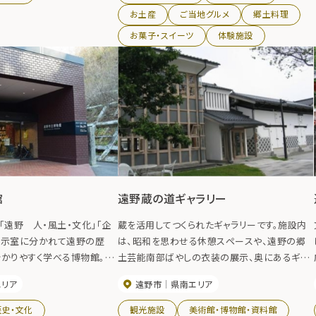
の「ひっつみ」はコクがあってさっぱりした味で、
お土産
ご当地グルメ
郷土料理
地元の方々にも大変喜ばれています。
お菓子・スイーツ
体験施設
館
遠野蔵の道ギャラリー
「遠野 人・風土・文化」「企
蔵を活用してつくられたギャラリーです。施設内
展示室に分かれて遠野の歴
は、昭和を思わせる休憩スペースや、遠野の郷
分かりやすく学べる博物館。映
土芸能南部ばやしの衣装の展示、奥にあるギャ
ラマなど様々な趣向を凝らし
ラリースペースでは、季節に応じて写真展やひ
エリア
遠野市
県南エリア
な人形の展示等を行っています。 どんな展示が
されているか足を運ぶのが楽しみなところです。
歴史・文化
観光施設
美術館・博物館・資料館