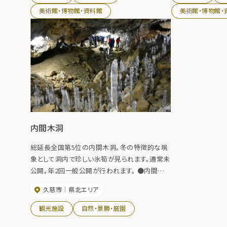
ます。
美術館・博物館・資料館
美術館・博物館・
内間木洞
総延長全国第5位の内間木洞。冬の特徴的な現
象として洞内で珍しい氷筍が見られます。通常未
公開。年2回一般公開が行われます。 ●内間木
洞まつり 例年7月 ●氷筍観察会 例年2月
久慈市
県北エリア
観光施設
自然・景勝・庭園