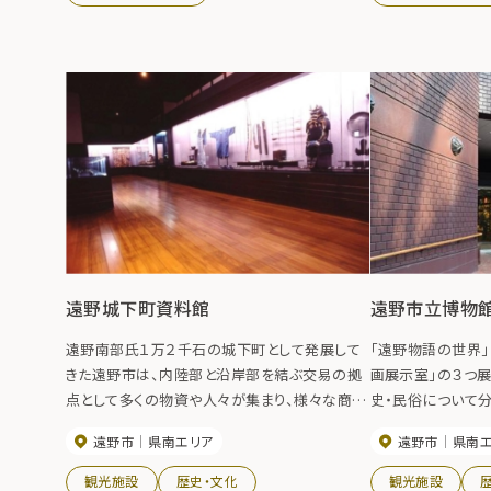
場を背にした棚のような場所に奥宮がありすば
らしい眺めが楽しめる。奥宮から上部には高さ
20メートルほどの鎖場が2カ所あり、初心者には
難関の場所で上級者でも慎重を期する場所。山
頂からは早池峰山、六角牛山などが望め、その
峰々の下に遠野盆地が広がる。
遠野城下町資料館
遠野市立博物
遠野南部氏１万２千石の城下町として発展して
「遠野物語の世界」
きた遠野市は、内陸部と沿岸部を結ぶ交易の拠
画展示室」の３つ
点として多くの物資や人々が集まり、様々な商家
史・民俗について
が軒を連ねて賑わって来ました。 城下町資料
像シアターやジオ
遠野市
県南エリア
遠野市
県南
館は、江戸時代の遠野を城下行列図や保存され
た展示をしている。
ていた数多くの歴史的な品を展示し、紹介してい
観光施設
歴史・文化
観光施設