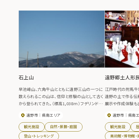
石上山
遠野郷土人形
早池峰山、六角牛山とともに遠野三山の一つに
江戸時代の附馬牛
数えられるこの山は、信仰と修験の山として古く
遠野の土で作る伝
から登られてきた。（標高1,038ｍ）フデリンドウ、
展示や作成体験も
ツレサギソウなど75科305種もの植物を楽しめ
る附馬牛人形の作
遠野市
県南エリア
遠野市
県南
る山。木の鳥居をくぐり、牧野の中の農道を進み
カラマツ林の中を登ると杉の植林地。左手にガ
観光施設
自然・景勝・庭園
観光施設
レ場が見えてくると鎖場で、その上の切り立つ岩
登山・トレッキング
美術館・博物館・