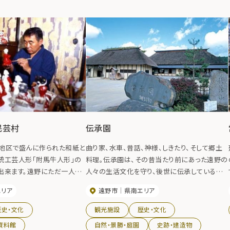
民芸村
伝承園
地区で盛んに作られた和紙と
曲り家、水車、昔話、神様、しきたり、そして郷土
統工芸人形「附馬牛人形」の
料理。伝承園は、その昔当たり前にあった遠野の
出来ます。遠野にただ一人残
人々の生活文化を守り、後世に伝承している施
り手さんが運営しています。
設です。日本のふるさとの原風景を目で、耳で、
エリア
遠野市
県南エリア
肌で、そして舌で感じてください。 お食事処では
「ひっつみ」や「けいらん」などの郷土料理を堪能
歴史・文化
観光施設
歴史・文化
できます。徳にも、鳥ガラをたっぷり使った伝承園
資料館
自然・景勝・庭園
史跡・建造物