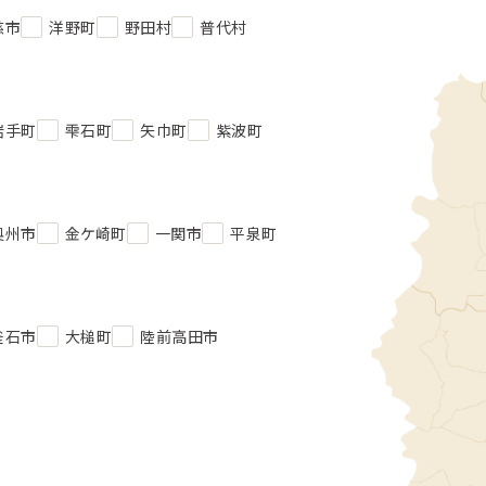
慈市
洋野町
野田村
普代村
岩手町
雫石町
矢巾町
紫波町
奥州市
金ケ崎町
一関市
平泉町
釜石市
大槌町
陸前高田市