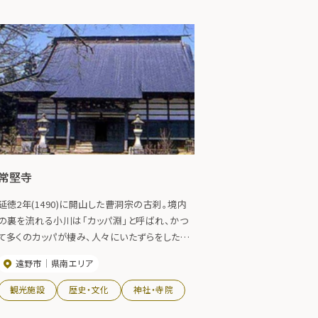
常堅寺
延徳2年(1490)に開山した曹洞宗の古刹。境内
の裏を流れる小川は「カッパ淵」と呼ばれ、かつ
て多くのカッパが棲み、人々にいたずらをしたと
いう話が伝わる。
遠野市
県南エリア
観光施設
歴史・文化
神社・寺院