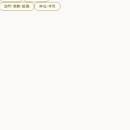
て崇敬した。遠野郷の総鎮守。祭日は9月中旬で
自然・景勝・庭園
神社・寺院
各郷土芸能が出揃う。