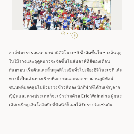
ฮาล์ฟมาราธอนนานาชาติอิจิโนะเซกิ ซึ่งจัดขึ้นในช่วงต้นฤดู
ใบไม้ร่วงและฤดูหนาวจะจัดขึ้นในสัปดาห์ที่สี่ของเดือน
กันยายน เริ่มต้นและสิ้นสุดที่โรงยิมทั่วไปเมืองอิจิโนะเซกิ เส้น
ทางนี้เป็นเส้นทางเรียบที่งดงามและทอดยาวผ่านภูมิทัศน์
ชนบทที่ปกคลุมไปด้วยรวงข้าวสีทอง นักกีฬาที่ได้รับเชิญจาก
ญี่ปุ่นและต่างประเทศก็จะเข้าร่วมด้วย Eric Wainaina ผู้ชนะ
เลิศเหรียญเงินโอลิมปิกที่ซิดนีย์ก็เคยได้รับรางวัลเช่นกัน