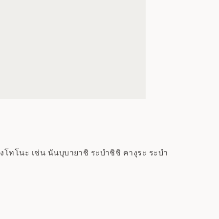
งโทโนะ เช่น นันบุบายาชิ ระบำชิชิ คางุระ ระบำ