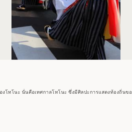
ืองโทโนะ นั่นคือเทศกาลโทโนะ ซึ่งมีศิลปะการแสดงท้องถิ่นขอ