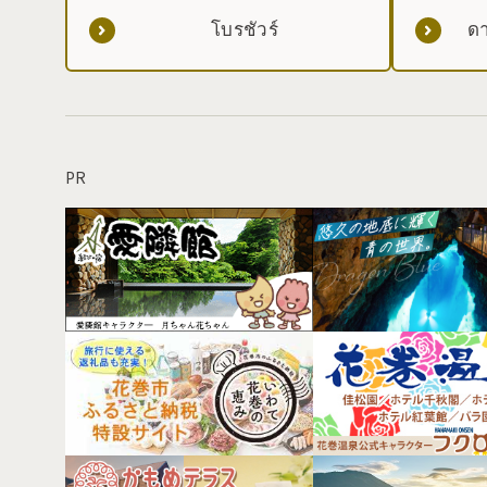
โบรชัวร์
ดา
PR