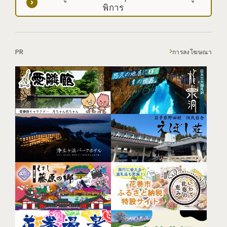
พิการ
PR
การลงโฆษณา