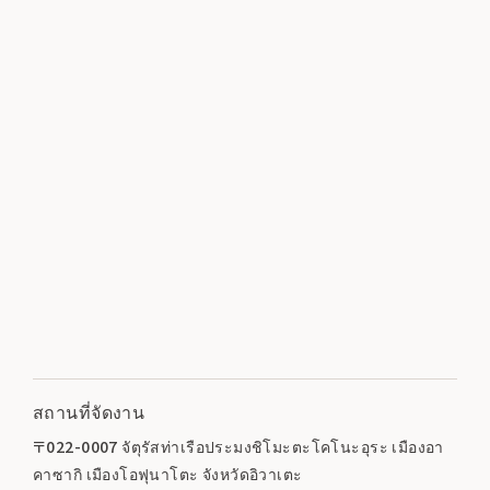
สถานที่จัดงาน
〒022-0007 จัตุรัสท่าเรือประมงชิโมะตะโคโนะอุระ เมืองอา
คาซากิ เมืองโอฟุนาโตะ จังหวัดอิวาเตะ