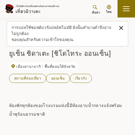
ไทย
ค้นหา
กลับขึ้นด้านบน
สถานที่/ประสบการณ์ (รายการ)
ยูเซ็น ชิดาเตะ [ชิโดไทระ ออนเซ็น]
การแปลใช้ซอฟต์แวร์แปลอัตโนมัติ ดังนั้นคำบางคำจึงอาจ
ไม่ถูกต้อง
ขอบคุณสำหรับความเข้าใจของคุณ.
ยูเซ็น ชิดาเตะ [ชิโดไทระ ออนเซ็น]
เมืองฮานามากิ
พื้นที่ตอนใต้จังหวัด
สถานที่ท่องเที่ยว
ออนเซ็น
เรียวกัง
ห้องพักทุกห้องของโรงแรมแห่งนี้มีห้องอาบน้ำกลางแจ้งพร้อม
น้ำพุร้อนธรรมชาติ