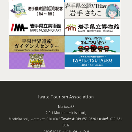
Iwate Tourism Association
Mariosu3F
2-9-1 Moriokaekinishitori,
Morioka-shi, Iwate-ken 020-0045 โทรศัพท์: 019-651-0626 / แฟกซ์: 019-651-
0637
เวลาทำการ: 8:30 น. ถึง 17:15 น.