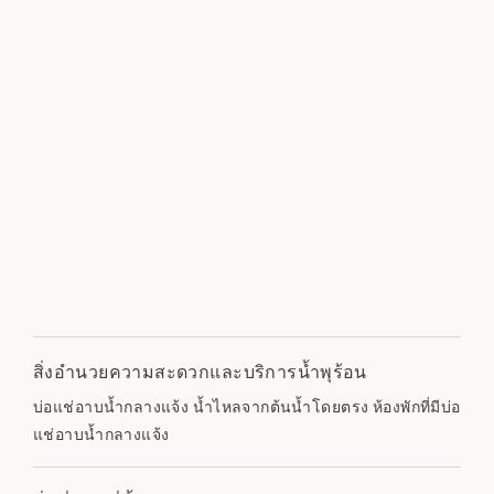
สิ่งอำนวยความสะดวกและบริการน้ำพุร้อน
บ่อแช่อาบน้ำกลางแจ้ง น้ำไหลจากต้นน้ำโดยตรง ห้องพักที่มีบ่อ
แช่อาบน้ำกลางแจ้ง