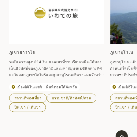
ภูเขาฮาราได
ภูเขามูโรเน
ระดับความสูง: 894.7ม. ยอดเขาที่ราบเรียบเหนือ-ใต้มอง
ภูเขามูโรเนะเป็
เห็นทิวทัศน์ของภูเขาฮิคามิและมหาสมุทรแปซิฟิกทางทิศ
กำหนดให้เป็นพื
ตะวันออก ภูเขาโอโมริและภูเขามูโรเนะที่ชายแดนจังหวัด
ธรรมชาติประจำจั
มิยางิทางทิศใต้ และภูเขาของอุทยานแห่งชาติคุริโคมะกึ่ง
เลียป่าจำนวนมาก
เมืองอิจิโนะเซกิ
พื้นที่ตอนใต้จังหวัด
เมืองอิจิโนะ
อุทยานแห่งชาติทางทิศตะวันตกใน ระยะทาง.
เฉพาะในเดือนม
มอะเซลเลียสีแด
สถานที่ท่องเที่ยว
ธรรมชาติ/ทิวทัศน์/สวน
สถานที่ท่องเท
ยังเป็นยอดเขาอ
แปซิฟิกและภูเ
ปีนเขา / เดินป่า
ปีนเขา / เดิน
สิ่งอำนวยความ
ดาราศาสตร์ และพ
ภูเขาศักดิ์สิทธิ