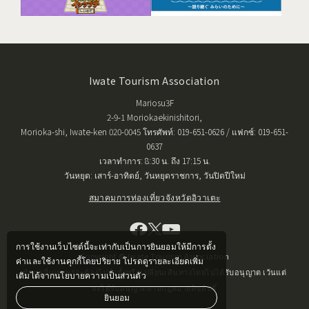
Iwate Tourism Association
Mariosu3F
2-9-1 Moriokaekinishitori,
Morioka-shi, Iwate-ken 020-0045 โทรศัพท์: 019-651-0626 / แฟกซ์: 019-651-
0637
เวลาทำการ: 8:30 น. ถึง 17:15 น.
วันหยุด: เสาร์-อาทิตย์, วันหยุดราชการ, วันปิดปีใหม่
สมาคมการท่องเที่ยวจังหวัดอิวาเตะ
การใช้งานเว็บไซต์นี้จะเท่ากับเป็นการยินยอมให้มีการตั้ง
Copyright © Iwate Tourism Association
ค่าและใช้งานคุกกี้โดยปริยาย โปรดดูรายละเอียดเพิ่ม
ข้อมูลที่เผยแพร่จะต้องไม่ทำซ้ำหรือเปลี่ยนเส้นทางโดยไม่ได้รับอนุญาต เว้นแต่
เติมได้จากนโยบายความเป็นส่วนตัว
จะได้รับอนุญาตตามกฎหมายลิขสิทธิ์
ยินยอม