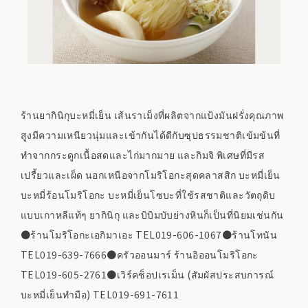
ร้านยากินิกุบะหมี่เย็น เส้นราเม็งที่ผลิตจากแป้งมันฝรั่งคุณภาพ
สูงมีความเหนียวนุ่มและเข้ากันได้ดีกับซุปธรรมชาติเข้มข้นที่
ทำจากกระดูกเนื้อสดและไก่มากมาย และกิมจิ พิเศษที่มีรส
เปรี้ยวและเผ็ด นอกเหนือจากโมริโอกะสุดคลาสสิก บะหมี่เย็น
บะหมี่ร้อนโมริโอกะ บะหมี่เย็นโซบะที่ใช้รสชาติและวัตถุดิบ
แบบเกาหลีแท้ๆ ยากินิกุ และบิบิมบับย่างหินก็เป็นที่นิยมเช่นกัน
●ร้านโมริโอกะเอกิมาเอะ TEL019-606-1067●ร้านโทนัน
TEL019-639-7666●ครัวออนมาร์ ร้านอิออนโมริโอกะ
TEL019-605-2761●เวิร์คช็อปเรเม็น (สัมผัสประสบการณ์
บะหมี่เย็นทำมือ) TEL019-691-7611