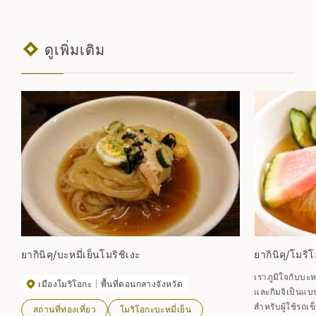
ดูเพิ่มเติม
ยากินิคุ/บะหมี่เย็นโมริชิเงะ
ยากินิคุ/โมริ
เราภูมิใจกับบะห
เมืองโมริโอกะ
พื้นที่ตอนกลางจังหวัด
และกิมจิเป็นแบบ
สำหรับผู้ใช้รถเข
สถานที่ท่องเที่ยว
โมริโอกะบะหมี่เย็น