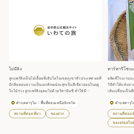
ไม่มีลิง
ทาร์ทารีโซบะ
ลูกแพร์ลิงเป็นไม้เลื้อยที่เติบโตในเขตภูเขาทั่วประเทศ ผลที่
ผลิตที่โรงงานบะ
มีกลิ่นหอมหวานเป็นเอกลักษณ์จะสุกเป็นสีเขียวอ่อนในฤดู
วิธีทำให้แห้งตา
ใบไม้ร่วง ลูกแพร์ลิงอุดมไปด้วยวิตามินซี ทำให้มี
เส้นเปลี่ยนเป็นสี
ประสิทธิภาพในการบำรุงร่างกาย และยังกล่าวกันว่าดี
ทานกับซึเคเมนแช
ตำบลคารุไม
พื้นที่ตอนเหนือจังหวัด
ตำบลคารุไ
สำหรับเพิ่มความอยากอาหารอีกด้วย ผลไม้ชนิดนี้ใช้ทำ
ผลิตภัณฑ์ที่ทำจ
ไวน์ น้ำผลไม้ แยม เจลลี่ และไอศกรีมซอฟต์เซิร์ฟ เมื่อเร็วๆ
มารันสึ'' และ `
สถานที่ท่องเที่ยว
ของฝาก
สถานที่ท่องเท
นี้ เค้กโรลลิงแพร์ได้รับการจำหน่ายในเชิงพาณิชย์ และ
ผลิตภัณฑ์จากลิงแพร์ก็ได้ขยายขอบเขตออกไปมากขึ้น
ของอร่อยในท้
สามารถซื้อได้ที่ร้านขายเหล้า และร้านขายของที่ระลึกใน