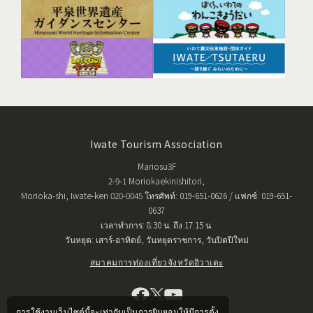
Iwate Tourism Association
Mariosu3F
2-9-1 Moriokaekinishitori,
Morioka-shi, Iwate-ken 020-0045 โทรศัพท์: 019-651-0626 / แฟกซ์: 019-651-
0637
เวลาทำการ: 8:30 น. ถึง 17:15 น.
วันหยุด: เสาร์-อาทิตย์, วันหยุดราชการ, วันปิดปีใหม่
สมาคมการท่องเที่ยวจังหวัดอิวาเตะ
การใช้งานเว็บไซต์นี้จะเท่ากับเป็นการยินยอมให้มีการตั้ง