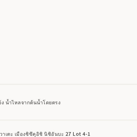
จ้ง น้ำไหลจากต้นน้ำโดยตรง
วาเตะ เมืองชิซึคุอิชิ นิชิอันบะ 27 Lot 4-1