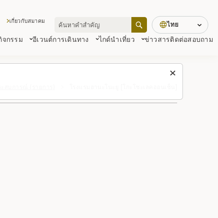
เกี่ยวกับสมาคม
ไทย
 กิจกรรม
อีเวนต์
การเดินทาง
ไกด์นำเที่ยว
ข่าวสาร
ติดต่อสอบถาม
ระสบการณ์ (รายการ)
โรงแรมฮานะโนะยู [โกะโชะเลคออนเซ็น]