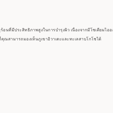
น้ำพุร้อนที่มีประสิทธิภาพสูงในการบำรุงผิว เนื่องจากมีโซเ
นที่คุณสามารถมองเห็นภูเขาอิวาเตะและทะเลสาบโกโชได้