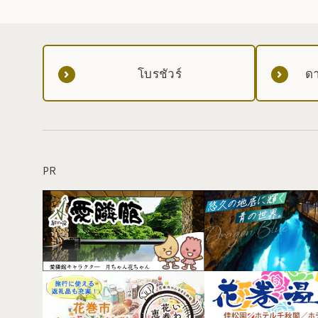
โบรชัวร์
ดา
PR