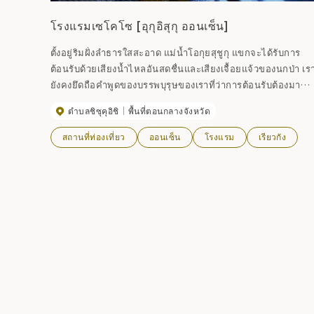
โรงแรมเซโคโซ [อุกุอิสุกุ ออนเซ็น]
ตั้งอยู่ริมฝั่งลำธารใสสะอาด แม่น้ำโอกุยสุชูกุ แขกจะได้รับการ
ต้อนรับด้วยเสียงน้ำไหลอันสดชื่นและเสียงเจื้อยแจ้วของนกป่า เร
ยังคงยึดถือคำพูดของบรรพบุรุษของเราที่ว่าการต้อนรับต้องมา
จากหัวใจ คุณสามารถเพลิดเพลินไปกับน้ำพุร้อนไหลอิสระของโอ
ตำบลชิซุคุอิชิ
พื้นที่ตอนกลางจังหวัด
ชูกุออนเซ็นได้ตลอด 24 ชั่วโมง
สถานที่ท่องเที่ยว
ออนเซ็น
โรงแรม
เรียวกัง