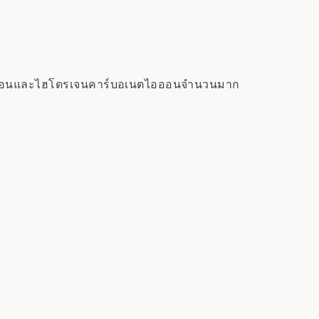
ดียมไอออนและไฮโดรเจนคาร์บอเนตไอออนจำนวนมาก