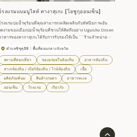
โรงแรมแบมบูไลท์ คางาสุเกะ [โอชูกุออนเซ็น]
โรงแรมบ่อน้ำพุร้อนที่คุณสามารถเพลิดเพลินกับทัศนียภาพอัน
งดงามของเมืองบ่อน้ำพุร้อนที่ชวนให้คิดถึงอย่าง Uguishu Onsen
อาหารของคากาสุเกะได้รับการรับรองให้เป็น ``ร้านจำหน่าย
ผลิตภัณฑ์ทางการเกษตรชิซึคุอิ'' คุณจึงสามารถเพลิดเพลินกับ
ตำบลชิซุคุอิชิ
พื้นที่ตอนกลางจังหวัด
รสชาติท้องถิ่นได้ คุณสามารถใช้เวลาพักผ่อนที่รีสอร์ทบ่อน้ำพุ
ร้อนพร้อมอาหารอร่อยและบรรยากาศที่ชวนให้คิดถึงอดีตได้
สถานที่ท่องเที่ยว
ของอร่อยในท้องถิ่น
อาหารท้องถิ่น
สาเกท้องถิ่น / เบียร์ท้องถิ่น / ไวน์ท้องถิ่น
เนื้อ
ผลิตภัณฑ์นม
สินค้าเกษตร
อาหารทะเล
ออนเซ็น
โรงแรม
เรียวกัง