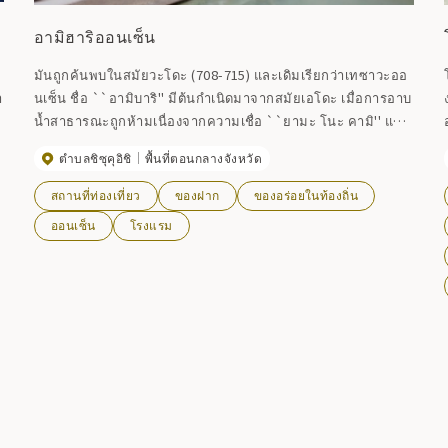
อามิฮาริออนเซ็น
มันถูกค้นพบในสมัยวะโดะ (708-715) และเดิมเรียกว่าเทซาวะออ
า
นเซ็น ชื่อ ``อามิบาริ'' มีต้นกำเนิดมาจากสมัยเอโดะ เมื่อการอาบ
น้ำสาธารณะถูกห้ามเนื่องจากความเชื่อ ``ยามะ โนะ คามิ'' และ
มีการติดตาข่ายไว้รอบๆ บริเวณ คุณภาพของน้ำพุร้อนเป็นน้ำพุ
ตำบลชิซุคุอิชิ
พื้นที่ตอนกลางจังหวัด
ร้อนกรดธรรมดา น้ำพุร้อนกำมะถัน น้ำพุร้อนกรดไฮโปโทนิก และ
มีประสิทธิภาพสำหรับโรคผิวหนังเรื้อรัง โรคสตรีเรื้อรัง บาดแผล
สถานที่ท่องเที่ยว
ของฝาก
ของอร่อยในท้องถิ่น
เบาหวาน ความดันโลหิตสูง และริดสีดวงทวาร
ออนเซ็น
โรงแรม