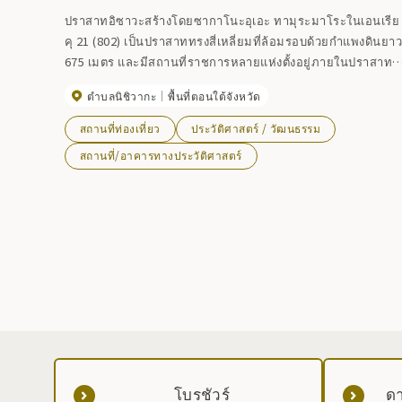
ปราสาทอิซาวะสร้างโดยซากาโนะอุเอะ ทามุระมาโระในเอนเรีย
คุ 21 (802) เป็นปราสาททรงสี่เหลี่ยมที่ล้อมรอบด้วยกำแพงดินยา
675 เมตร และมีสถานที่ราชการหลายแห่งตั้งอยู่ภายในปราสาท
ได้รับการกำหนดให้เป็นโบราณสถานแห่งชาติ และในขณะที่การ
ตำบลนิชิวากะ
พื้นที่ตอนใต้จังหวัด
ขุดค้นดำเนินไป ก็มีการค้นพบวัสดุอันมีค่า เช่น แผ่นไม้
เครื่องปั้นดินเผาที่มีตัวอักษรจารึกไว้ เช่นเดียวกับเอกสารกระดาษ
สถานที่ท่องเที่ยว
ประวัติศาสตร์ / วัฒนธรรม
เคลือบที่ประกอบด้วยประวัติของปราสาทและทหารที่ทำงานใน
สถานที่/อาคารทางประวัติศาสตร์
ปราสาท.
โบรชัวร์
ดา