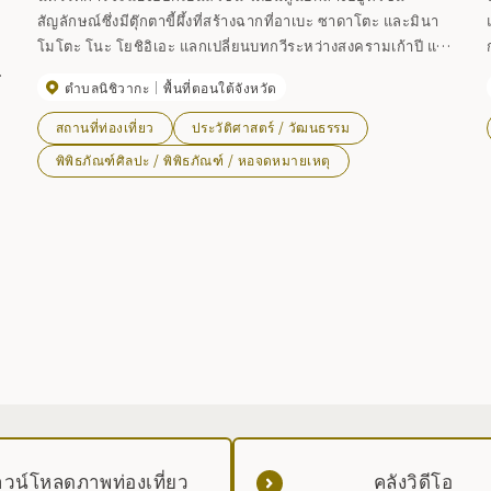
สัญลักษณ์ซึ่งมีตุ๊กตาขี้ผึ้งที่สร้างฉากที่อาเบะ ซาดาโตะ และมินา
โมโตะ โนะ โยชิอิเอะ แลกเปลี่ยนบทกวีระหว่างสงครามเก้าปี และ
ว
``แผนที่หมู่บ้านคินุกาวะฉบับสมบูรณ์'' .
ตำบลนิชิวากะ
พื้นที่ตอนใต้จังหวัด
สถานที่ท่องเที่ยว
ประวัติศาสตร์ / วัฒนธรรม
พิพิธภัณฑ์ศิลปะ / พิพิธภัณฑ์ / หอจดหมายเหตุ
วน์โหลดภาพท่องเที่ยว
คลังวิดีโอ