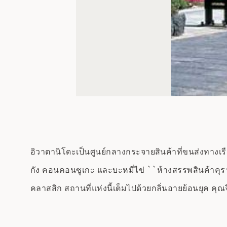
อิวาตานิโดะเป็นศูนย์กลางกระจายสินค้าที่ขนส่งทางเ
กัง คอนคอนซูเกะ และบะหมี่ไข่ ``ห้างสรรพสินค้าคุราม
คลาสสิก สถานที่แห่งนี้เต็มไปด้วยกลิ่นอายย้อนยุค คุ