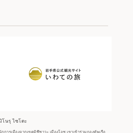
มิโนรุ ไซโตะ
นักการเมืองจากเขตมิซึซาวะ เมืองโอชู เขาเข้าร่วมกองทัพเรือ