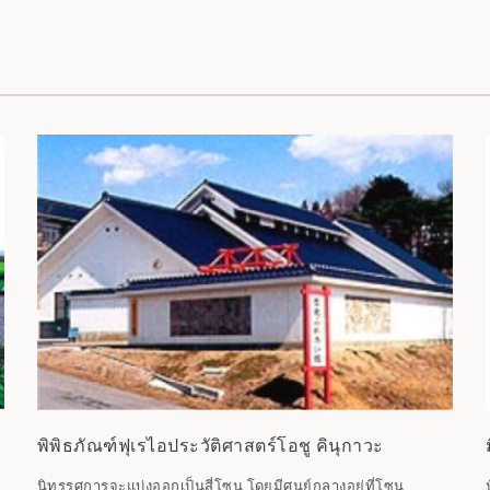
พิพิธภัณฑ์ฟุเรไอประวัติศาสตร์โอชู คินุกาวะ
นิทรรศการจะแบ่งออกเป็นสี่โซน โดยมีศูนย์กลางอยู่ที่โซน