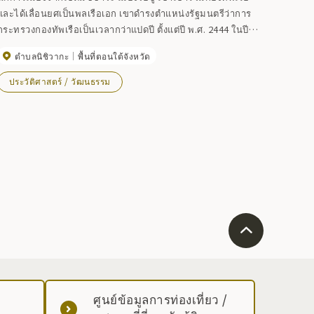
และได้เลื่อนยศเป็นพลเรือเอก เขาดำรงตำแหน่งรัฐมนตรีว่าการ
กระทรวงกองทัพเรือเป็นเวลากว่าแปดปี ตั้งแต่ปี พ.ศ. 2444 ในปี
พ.ศ. 2473 เขาได้เป็นนายกรัฐมนตรีแทนสึโยชิ อินูไค ผู้ซึ่งถูก
ตำบลนิชิวากะ
พื้นที่ตอนใต้จังหวัด
สังหารในเหตุการณ์ 15 พฤษภาคม เขาเป็นรัฐมนตรีว่าการ
กระทรวงมหาดไทยในปี พ.ศ. 2476 แต่เนื่องจากการผงาดขึ้นของ
ประวัติศาสตร์ / วัฒนธรรม
ลัทธิฟาสซิสต์ เขาจึงถูกสังหารในเหตุการณ์วันที่ 26 กุมภาพันธ์ใน
ปีถัดมา
ศูนย์ข้อมูลการท่องเที่ยว /