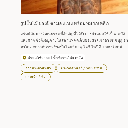
รูปปั้นไม้ของบิชามอนเทนพร้อมหมวกเหล็ก
ทรัพย์สินทางวัฒนธรรมที่สำคัญที่ได้รับการกำหนดให้เป็นสมบัติ
แห่งชาติ ซึ่งตั้งอยู่ภายในสถานที่จัดเก็บของศาลเจ้าอาไซ จิฟุกุ อ
ตาโกะ กล่าวกันว่าสร้างขึ้นโดยจิคาคุ ไดชิ ในปีที่ 3 ของรัชสมัย
คาโช (ค.ศ. 850) ส่วนสูง: 175ซม. แกะสลักจากไม้เกาลัดม้าชิ้น
ตำบลนิชิวากะ
พื้นที่ตอนใต้จังหวัด
เดียวโดยใช้ขวาน มีลวดลายสลักที่แปลกตาให้มองเห็นได้ชัดเจน
โดยปกติจะปิด จำเป็นต้องจองล่วงหน้า
สถานที่ท่องเที่ยว
ประวัติศาสตร์ / วัฒนธรรม
ศาลเจ้า / วัด