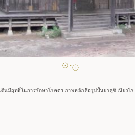
พื้นดินมีฤทธิ์ในการรักษาโรคตา ภาพหลักคือรูปปั้นยาคุชิ เนีย