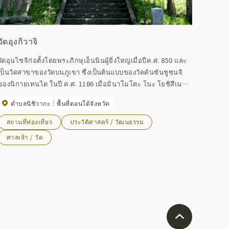
วัดอุงกิวาจิ
วัดอุนไซจิก่อตั้งโดยพระภิกษุเอ็นนินผู้ยิ่งใหญ่เมื่อปีค.ศ. 850 และ
เป็นวัดสาขาของวัดบนภูเขา ซึ่งเป็นต้นแบบของวัดคันซันชูซนจิ
งนิกายเทนได ในปี ค.ศ. 1186 เมื่อมินาโมโตะ โนะ โยชิสึเนะ
เดินทางมายังฮิราอิซูมิในโอชูพร้อมกับเจ้านายของเขา คนรับใช้
ตำบลนิชิวากะ
พื้นที่ตอนใต้จังหวัด
12 คน และภรรยาของเขา คิตะ โนะ คาตะ วัดนี้จึงได้รับการสร้าง
ขึ้นใหม่โดย คิตะ โนะ คาตะ ภายหลังความพ่ายแพ้ แผ่นศิลาของ
สถานที่ท่องเที่ยว
ประวัติศาสตร์ / วัฒนธรรม
โยชิสึเนะและคิตะ โนะ คาตะ ก็ถูกวางไว้บนแท่นบูชาโดยพระ
ศาลเจ้า / วัด
ิกษุที่เดินทางไปกับเขา ถูกไฟไหม้เมื่อปี พ.ศ.2551 อาคารได้รับ
การสร้างขึ้นใหม่ แต่แผ่นจำลองอนุสรณ์สถานยังคงจัดแสดงอยู่ที่
พิพิธภัณฑ์ประวัติศาสตร์