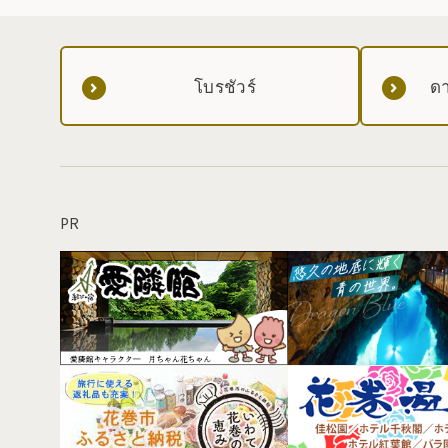
โบรชัวร์
ดา
PR