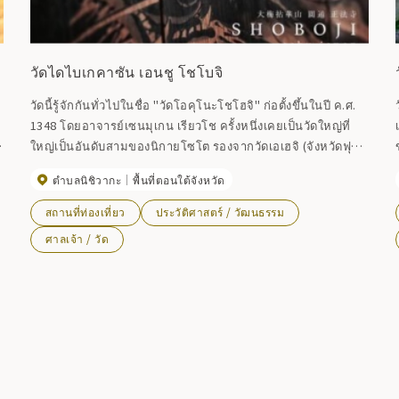
วัดไดไบเกคาซัน เอนชู โชโบจิ
วัดนี้รู้จักกันทั่วไปในชื่อ "วัดโอคุโนะโชโฮจิ" ก่อตั้งขึ้นในปี ค.ศ.
า
1348 โดยอาจารย์เซนมุเกน เรียวโช ครั้งหนึ่งเคยเป็นวัดใหญ่ที่
ใหญ่เป็นอันดับสามของนิกายโซโต รองจากวัดเอเฮจิ (จังหวัดฟุ
ขอ
กุอิ) และวัดโซจิจิ (เมืองโยโกฮาม่า) จนถึงปัจจุบันนี้ พระภิกษุจาก
ตำบลนิชิวากะ
พื้นที่ตอนใต้จังหวัด
ทั่วประเทศก็ยังมารวมตัวกันเพื่อเข้ารับการอบรมอันเข้มข้นที่นี่
บริเวณนี้ดูเคร่งขรึม แต่เต็มไปด้วยบรรยากาศที่ดูเหมือนเวลาจะ
สถานที่ท่องเที่ยว
ประวัติศาสตร์ / วัฒนธรรม
ผ่านไปช้าๆ ขั้นบันไดหินโค้งงอและหลังคาฟางของห้องบรรยาย
ศาลเจ้า / วัด
ขนาด 2,300 ตร.ม. ซึ่งเป็นหนึ่งในห้องบรรยายที่ใหญ่ที่สุดในญี่ปุ่น
ภ
นั้นงดงามตระการตา ห้องบรรยาย ห้องครัว และประตูหลัก ล้วนได้
รับการกำหนดให้เป็นมรดกทางวัฒนธรรมที่สำคัญของชาติ ที่นี่ยัง
จัดกิจกรรมนั่งสมาธิแบบเซนหลากหลายประเภท และเสิร์ฟอาหาร
มังสวิรัติ (ต้องจองก่อน) มอบประสบการณ์วัดเซนที่หาได้ยาก