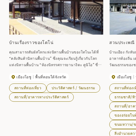
บ้านเรื่องราวของโตโน่
สวนประเพณี
คุณสามารถสัมผัสโลกแห่งนิทานพื้นบ้านของโทโนะได้ที่
บ้านเอียง กังหั
“คลังสินค้านิทานพื้นบ้าน” ซึ่งคุณจะเรียนรู้เกี่ยวกับโลก
อาหารท้องถิ่น เ
แห่งนิทานพื้นบ้าน “ห้องนิทรรศการยานางิตะ คูนิโอ” ซึ่ง
วัฒนธรรมของชาว
เป็นรุ่นที่ย้ายมาของอินน์ทาคาเซ็นที่ยานางิตะเคยพักและ
หนึ่งของชีวิต
เมืองโอชู
พื้นที่ตอนใต้จังหวัด
เมืองโอชู
บ้านหลักที่เขาใช้ชีวิตช่วงบั้นปลายชีวิต และ “โทโนซะ”
รุ่นต่อไป สัมผัส
ซึ่งคุณจะเพลิดเพลินไปกับนิทานพื้นบ้านและศิลปะการ
ด้วยตา หู ผิวหนัง และล
สถานที่ท่องเที่ยว
ประวัติศาสตร์ / วัฒนธรรม
สถานที่ท่องเท
แสดงท้องถิ่น นอกจากนี้ยังมีร้านอาหารที่คุณสามารถลิ้ม
สามารถเพลิดเพลิ
ลองอาหารท้องถิ่นได้ ทำให้เป็นสถานที่ที่ทั้งผู้ใหญ่และเด็ก
“เคียรัน” “ฮิท
สถานที่/อาคารทางประวัติศาสตร์
ธรรมชาติ/ทิ
สามารถเพลิดเพลินได้ ●มาฟังเรื่องเก่าๆ กันเถอะ (มุคาชิ
จำนวนมาก และมีร
สถานที่/อาค
บานาชิคุระ) เดือนเมษายนถึงพฤศจิกายน 11:00 13:00
มากในหมู่คนในท
ของอร่อยในท้
14:00 น. 1/8～31/8 10:00 11:00 13:00 14:00 15:00
เดือนธันวาคมถึงมีนาคม เวลา 13.00 น. (เฉพาะวันเสาร์
ขนมหวาน/
อาทิตย์ และวันหยุดนักขัตฤกษ์)
สิ่งอำนวยค