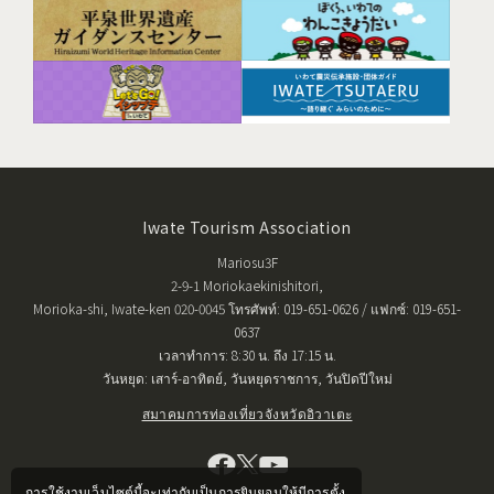
Iwate Tourism Association
Mariosu3F
2-9-1 Moriokaekinishitori,
Morioka-shi, Iwate-ken 020-0045 โทรศัพท์: 019-651-0626 / แฟกซ์: 019-651-
0637
เวลาทำการ: 8:30 น. ถึง 17:15 น.
วันหยุด: เสาร์-อาทิตย์, วันหยุดราชการ, วันปิดปีใหม่
สมาคมการท่องเที่ยวจังหวัดอิวาเตะ
การใช้งานเว็บไซต์นี้จะเท่ากับเป็นการยินยอมให้มีการตั้ง