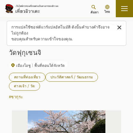
ไทย
ค้นหา
กลับขึ้นด้านบน
สถานที่/ประสบการณ์ (รายการ)
วัดฟุกุเซนจิ
การแปลใช้ซอฟต์แวร์แปลอัตโนมัติ ดังนั้นคำบางคำจึงอาจ
ไม่ถูกต้อง
ขอบคุณสำหรับความเข้าใจของคุณ.
วัดฟุกุเซนจิ
เมืองโอชู
พื้นที่ตอนใต้จังหวัด
สถานที่ท่องเที่ยว
ประวัติศาสตร์ / วัฒนธรรม
ศาลเจ้า / วัด
#ซากุระ