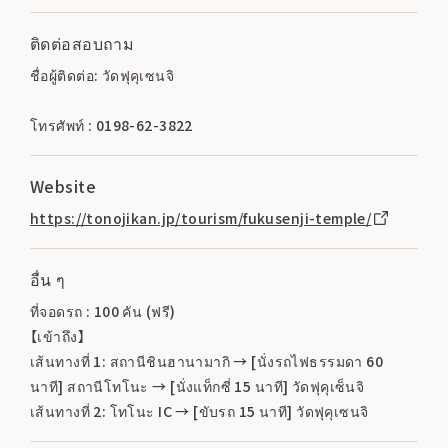
ติดต่อสอบถาม
ชื่อผู้ติดต่อ: วัดฟุคุเซนจิ
โทรศัพท์ : 0198-62-3822
Website
https://tonojikan.jp/tourism/fukusenji-temple/
อื่น ๆ
ที่จอดรถ : 100 คัน (ฟรี)
【เข้าถึง】
เส้นทางที่ 1: สถานีชินฮานามากิ → [นั่งรถไฟธรรมดา 60
นาที] สถานีโทโนะ → [นั่งแท็กซี่ 15 นาที] วัดฟุคุเซ็นจิ
เส้นทางที่ 2: โทโนะ IC → [ขับรถ 15 นาที] วัดฟุคุเซนจิ