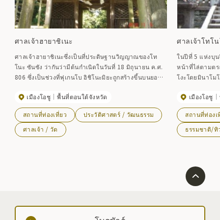
ศาลเจ้าฮายาชิเนะ
ศาลเจ้าโทโนโ
ศาลเจ้าฮายาชิเนะซึ่งเป็นที่ประดิษฐานวิญญาณของโท
ในปีที่ 5 แห่งบุ
โนะ ซันซัง ว่ากันว่ามีต้นกำเนิดในวันที่ 18 มิถุนายน ค.ศ.
หน้าที่ไล่ตามตร
806 ซึ่งเป็นช่วงที่ฟุเกนโบ อิชิโนะมิยะถูกสร้างขึ้นบนยอด
โงะโดยมินาโมโต
เขาเพื่อบูชาดวงวิญญาณ ปัจจุบันบริเวณกว้างใหญ่ปกคลุม
ตะเป็นผู้พิพากษ
เมืองโอชู
พื้นที่ตอนใต้จังหวัด
เมืองโอชู
ไปด้วยต้นซีดาร์ยักษ์และต้นไซเปรสเก่าแก่อย่างหนาแน่น
นมัตสึซากิ บูชา
ทำให้สถานที่แห่งนี้มีบรรยากาศแบบป่าไม้ เทศกาลประจำ
โนโงะ หลังจากน
สถานที่ท่องเที่ยว
ประวัติศาสตร์ / วัฒนธรรม
สถานที่ท่องเท
ปีจัดขึ้นในวันที่ 18 กรกฎาคม และเทศกาลนี้มีชื่อเสียงใน
โกตะ และเชิญศาล
เรื่องกระบวนการล้างมิโคชิ โดยจะขนมิโคชิไปที่แม่น้ำทา
ภูมิภาคโทโฮกุ
ศาลเจ้า / วัด
ธรรมชาติ/ทิ
กิกาวะที่อยู่ใกล้เคียง แล้วล้างพร้อมกับโรยด้วยน้ำในแม่น้ำ
แห่งนี้ ผู้พิทัก
กลางเดือนกันย
ถิ่นต่างๆ