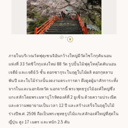
ภายในบริเวณวัดฟุคุเซนจิอันกว้างใหญ่มีวัดไซโกกุคันนอน
แห่งที่ 33 วัดชิโกกุแห่งใหม่ 88 วัด รูปปั้นไม้ฟุคุโทคุไดคันนอน
เจดีย์ และเจดีย์ 5 ชั้น ดอกซากุระในฤดูใบไม้ผลิ ดอกกุหลาบ
พันปี และใบไม้ร่วงนั้นงดงามตระการตา ดึงดูดผู้มาสักการะทั้ง
จากในและนอกจังหวัด นอกจากนี้ พระพุทธรูปไม้องค์ใหญ่ซึ่ง
แกะสลักโดยพระมหาปุโรหิตองค์ที่ 2 ยูเซ็น ด้วยความประณีต
และความพยายามเป็นเวลา 12 ปี และสร้างเสร็จในฤดูใบไม้
ร่วงปีพ.ศ. 2506 ถือเป็นพระพุทธรูปไม้แกะสลักองค์ใหญ่ที่สุดใน
ญี่ปุ่น สูง 17 เมตร และหนัก 2.5 ตัน