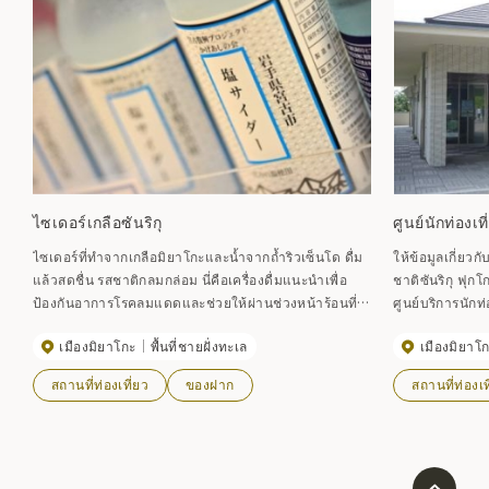
ไซเดอร์เกลือซันริกุ
ศูนย์นักท่อง
ไซเดอร์ที่ทำจากเกลือมิยาโกะและน้ำจากถ้ำริวเซ็นโด ดื่ม
ให้ข้อมูลเกี่ย
แล้วสดชื่น รสชาติกลมกล่อม นี่คือเครื่องดื่มแนะนำเพื่อ
ชาติซันริกุ ฟุก
ป้องกันอาการโรคลมแดดและช่วยให้ผ่านช่วงหน้าร้อนที่
ศูนย์บริการนักท่องเที่ยว นอกจากพื้น
ร้อนอบอ้าวไปได้
ยังให้ข้อมูลเกี่
เมืองมิยาโกะ
พื้นที่ชายฝั่งทะเล
เมืองมิยาโ
อุทยานแห่งชาติ
สถานที่ท่องเที่ยว
ของฝาก
สถานที่ท่องเท