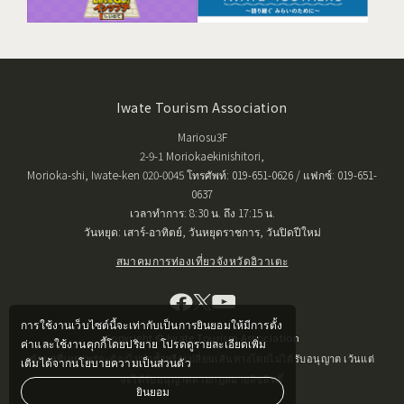
Iwate Tourism Association
Mariosu3F
2-9-1 Moriokaekinishitori,
Morioka-shi, Iwate-ken 020-0045 โทรศัพท์: 019-651-0626 / แฟกซ์: 019-651-
0637
เวลาทำการ: 8:30 น. ถึง 17:15 น.
วันหยุด: เสาร์-อาทิตย์, วันหยุดราชการ, วันปิดปีใหม่
สมาคมการท่องเที่ยวจังหวัดอิวาเตะ
การใช้งานเว็บไซต์นี้จะเท่ากับเป็นการยินยอมให้มีการตั้ง
Copyright © Iwate Tourism Association
ค่าและใช้งานคุกกี้โดยปริยาย โปรดดูรายละเอียดเพิ่ม
ข้อมูลที่เผยแพร่จะต้องไม่ทำซ้ำหรือเปลี่ยนเส้นทางโดยไม่ได้รับอนุญาต เว้นแต่
เติมได้จากนโยบายความเป็นส่วนตัว
จะได้รับอนุญาตตามกฎหมายลิขสิทธิ์
ยินยอม