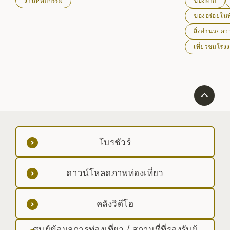
และเกียวโตเพื่อผลิตหม้อพิธีชงชา อาวุธ ระฆังวัด และสิ่ง
ขณะที่คุณสร้า
ของอร่อยในท้
ของอื่นๆ ตั้งแต่สมัยเมจิ เครื่องเหล็กนันบุได้รับการยกย่อง
สิ่งอำนวยค
อย่างสูงในต่างประเทศ และในปี 1975 เครื่องเหล็กนันบุก็
ถูกกำหนดให้เป็นงานฝีมือแบบดั้งเดิมชิ้นแรกในญี่ปุ่น
เที่ยวชมโรง
โบรชัวร์
ดาวน์โหลดภาพท่องเที่ยว
คลังวิดีโอ
ศูนย์ข้อมูลการท่องเที่ยว / สถานที่ที่รองรับผู้