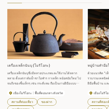
เครื่องเหล็กนันบุ (โมริโอกะ)
หมู่บ้านทำมื
เครื่องเหล็กนันบุซึ่งมีหลายประเภทและใช้งานได้หลาก
ด้วยแนวคิด "เห็น
หลาย ตั้งแต่กาต้มน้ำชาโอฬาร กาเหล็ก หม้อสมัยใหม่ ไป
รวบรวมเทคนิคดั
จนถึงของชิ้นเล็กๆ เช่น กระดิ่งลม ถือเป็นงานฝีมือแบบ
ฝีมือพื้นบ้าน แ
ดั้งเดิมของอิวาเตะ ตั้งแต่สมัยโบราณ พื้นที่รอบๆ โมริโอกะ
เวิร์กช็อป 15 แ
เมืองโมริโอกะ
พื้นที่ตอนกลางจังหวัด
เมืองโมริโ
อุดมไปด้วยวัตถุดิบสำหรับทรายเหล็ก ทรายแม่น้ำ ดิน
กว่า 4,000 ชนิดอ
เหนียว เครื่องเขิน และถ่าน ทำให้เหมาะสำหรับการผลิต
กช็อปทำมือได้
สถานที่ท่องเที่ยว
ของฝาก
สถานที่ท่องเท
งานหล่อ กล่าวกันว่าเครื่องเหล็กนันบุเริ่มต้นขึ้นเมื่อเจ้า
เห็นอย่างใกล้ชิด
เมืองแห่งแคว้นนันบุจ้างลูกล้อและช่างทำหม้อจากโคชู
อย่างไร พร้อมท
งานหัตถกรรม
ของฝาก