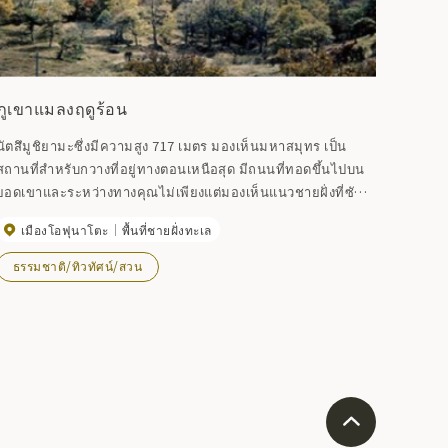
ภูเขาแมลงฤดูร้อน
นัตสึมูชิยามะซึ่งมีความสูง 717 เมตร มองเห็นมหาสมุทร เป็น
สถานที่สำหรับกวางที่อยู่ทางตอนเหนือสุด มีถนนที่ทอดขึ้นไปบน
ยอดเขาและระหว่างทางคุณไม่เพียงแต่มองเห็นแนวชายฝั่งที่ซับ
ซ้อนเท่านั้น แต่ยังมองเห็นโอฟุนาโตะและภูเขาคิงกะด้วย และ
เมืองโอฟุนาโตะ
พื้นที่ชายฝั่งทะเล
ทิวทัศน์นั้นสวยงามมากจนเกิดฉากที่น่าอัศจรรย์ในช่วงฤดูตกปลา
ล้อมรอบด้วยธรรมชาติท่านสามารถเพลิดเพลินกับความรู้สึกผ่อน
ธรรมชาติ/ทิวทัศน์/สวน
คลายแบบรีสอร์ท