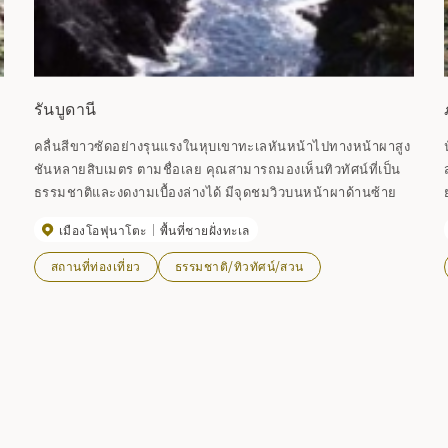
รันบูดานี
คลื่นสีขาวซัดอย่างรุนแรงในหุบเขาทะเลหันหน้าไปทางหน้าผาสูง
ชันหลายสิบเมตร ตามชื่อเลย คุณสามารถมองเห็นทิวทัศน์ที่เป็น
ธรรมชาติและงดงามเบื้องล่างได้ มีจุดชมวิวบนหน้าผาด้านซ้าย
เมืองโอฟุนาโตะ
พื้นที่ชายฝั่งทะเล
ู
สถานที่ท่องเที่ยว
ธรรมชาติ/ทิวทัศน์/สวน