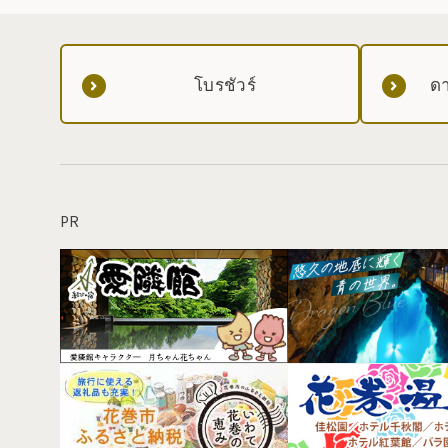
โบรชัวร์
ดา
PR