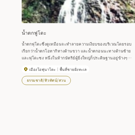
น้ำตกฟูโดะ
น้ำตกฟุโดะซึ่งดูเหมือนจะทำลายความเงียบของบริเวณโดยรอบ
เรียกว่าน้ำตกโอทากิทางด้านขวา และน้ำตกอนนะทางด้านซ้าย
และฟุโดะซง หนึ่งในห้ากษัตริย์ผู้ยิ่งใหญ่ก็ประดิษฐานอยู่ข้างๆ
ความสูงของน้ำตกโอตากิอยู่ที่ประมาณ 15 เมตร และเมื่อมี
เมืองโอฟุนาโตะ
พื้นที่ชายฝั่งทะเล
ปริมาณน้ำสูงก็จะดูเหมือนกับหุบเขาโออิราเซะ นอกจากนี้ น้ำตกฟ
โดยังได้รับการรับรองให้เป็นหนึ่งใน ``แหล่งน้ำที่มีชื่อเสียง 20
ธรรมชาติ/ทิวทัศน์/สวน
อันดับแรกของอิวาเตะ''