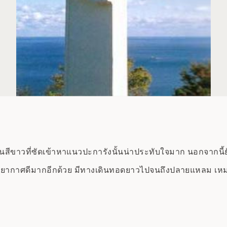
ีขาวที่ซัดเข้าหาแนวปะการังนั้นน่าประทับใจมาก นอกจากนี้
บรรยากาศดีมากอีกด้วย มีทางเดินทอดยาวไปจนถึงปลายแหลม เ