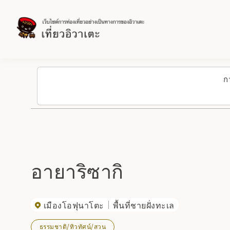
ก
อายาริซากิ
เมืองโอฟุนาโตะ
พื้นที่ชายฝั่งทะเล
ธรรมชาติ/ทิวทัศน์/สวน