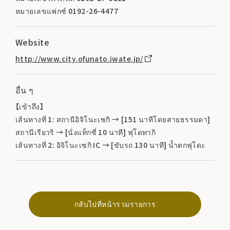
หมายเลขแฟกซ์ 0192-26-4477
Website
http://www.city.ofunato.iwate.jp/
อื่น ๆ
【เข้าถึง】
เส้นทางที่ 1: สถานีอิจิโนะเซกิ → [151 นาทีโดยสายธรรมดา]
สถานีเรียวริ → [นั่งแท็กซี่ 10 นาที] ฟุโดทากิ
เส้นทางที่ 2: อิจิโนะเซกิ IC → [ขับรถ 130 นาที] น้ำตกฟุโดะ
กลับไปที่หน้ารวมรายการ