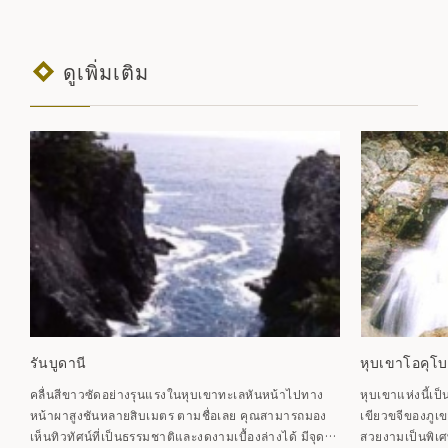
ดูเพิ่มเติม
รันบูดานี
หุบเขาโอคุโ
คลื่นสีขาวซัดอย่างรุนแรงในหุบเขาทะเลหันหน้าไปทาง
หุบเขาแห่งนี้เ
หน้าผาสูงชันหลายสิบเมตร ตามชื่อเลย คุณสามารถมอง
เขียวขจีของภู
เห็นทิวทัศน์ที่เป็นธรรมชาติและงดงามเบื้องล่างได้ มีจุด
สวยงามเป็นพิเศษ