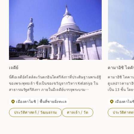
เจดีย์
คามาอิชิ ไดค
นี่คือเจดีย์สไตล์ตะวันตกอินโดศรีลังกาที่ประดิษฐานพระอัฐิ
คามาอิชิ ไดคาน
ของพระพุทธเจ้า ซึ่งเป็นของขวัญจากวิหาร Kelaniya ใน
ดูแลอ่าวคามาอิ
สาธารณรัฐศรีลังกา ภายในมีเจดีย์บรรจุพระบรม
เป็น 13 ชั้น โดย
สารีริกธาตุและห้องโถงที่อุทิศให้กับผู้ก่อตั้งพุทธศาสนา
ประดิษฐานของพระ
เมืองคาไมชิ
พื้นที่ชายฝั่งทะเล
เมืองคาไมช
แต่ละนิกาย
ให้กับเทพเจ้าแห่
เป็นที่จัดแสดงเ
ประวัติศาสตร์ / วัฒนธรรม
ศาลเจ้า / วัด
ประวัติศาสต
ปลาที่ปรากฏอยู
เมตรเหนือระดับ
ทัศนียภาพอันง