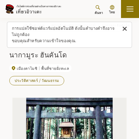
ไทย
ค้นหา
กลับขึ้นด้านบน
สถานที่/ประสบการณ์ (รายการ)
นากามูระ ฮันคันโด
การแปลใช้ซอฟต์แวร์แปลอัตโนมัติ ดังนั้นคำบางคำจึงอาจ
ไม่ถูกต้อง
ขอบคุณสำหรับความเข้าใจของคุณ.
นากามูระ ฮันคันโด
เมืองคาไมชิ
พื้นที่ชายฝั่งทะเล
ประวัติศาสตร์ / วัฒนธรรม