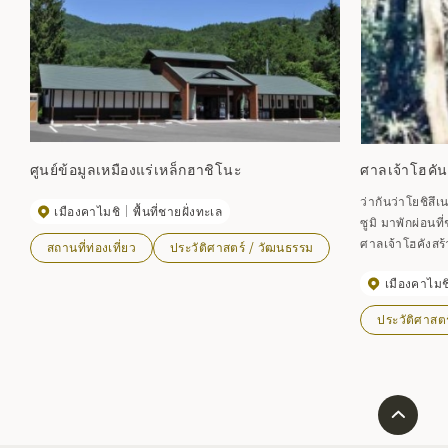
ศูนย์ข้อมูลเหมืองแร่เหล็กฮาชิโนะ
ศาลเจ้าโฮคัน
ว่ากันว่าโยชิสึ
เมืองคาไมชิ
พื้นที่ชายฝั่งทะเล
ซูมิ มาพักผ่อน
ศาลเจ้าโฮคังสร้า
สถานที่ท่องเที่ยว
ประวัติศาสตร์ / วัฒนธรรม
การตั้งชื่อว่า ``
เมืองคาไมช
ศาลเจ้าแห่งนี้ถ
เจ้าหินตั้งตระหง่
ประวัติศาสต