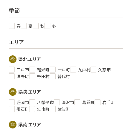
季節
春
夏
秋
冬
エリア
県北エリア
二戸市
軽米町
一戸町
九戸村
久慈市
洋野町
野田村
普代村
県央エリア
盛岡市
八幡平市
滝沢市
葛巻町
岩手町
雫石町
矢巾町
紫波町
県南エリア