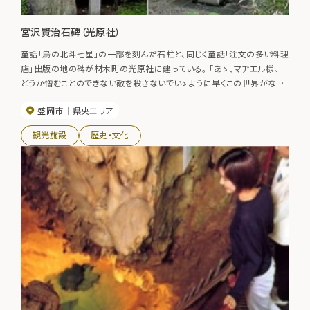
宮沢賢治石碑（光原社）
童話「烏の北斗七星」の一部を刻んだ石柱と、同じく童話「注文の多い料理
店」出版の地の碑が材木町の光原社に建っている。 「あゝ、マヂエル様、
どうか憎むことのできない敵を殺さないでいゝように早くこの世界がなり
ますように、そのためならば、わたしのからだなどは、なんべん引き裂かれ
盛岡市
県央エリア
てもかまひません」 この石柱に刻まれた作品が書かれた大正10年、賢治
は突如上京して宗教団体「国柱会」に入るが、妹トシの病気の為帰郷。そ
観光施設
歴史・文化
の年県立花巻農学校の教諭となるが、童話創作の最も旺盛な年であっ
た。