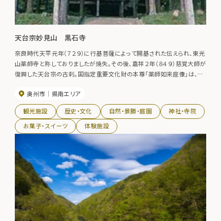
天台宗妙見山 黒石寺
奈良時代天平元年（７２９）に行基菩薩によって開基された伝えられ、東光
山薬師寺と称しておりましたが焼失。その後、嘉祥２年（８４９）慈覚大師が
復興した天台宗の古刹。国指定重要文化財の本尊「薬師如来座像」は、日
本で唯一の貞観銘仏で貞観４年の銘があります。 また、旧暦正月７日の夜
奥州市
県南エリア
から翌朝にかけて、災厄払い、五穀豊穣を祈願して、裸の男と炎のまつり
「黒石寺蘇民祭」が行われます。（令和7年以降の黒石寺蘇民祭について
観光施設
歴史・文化
自然・景勝・庭園
神社・寺院
は、実施しないこととなりました。）
お菓子・スイーツ
体験施設