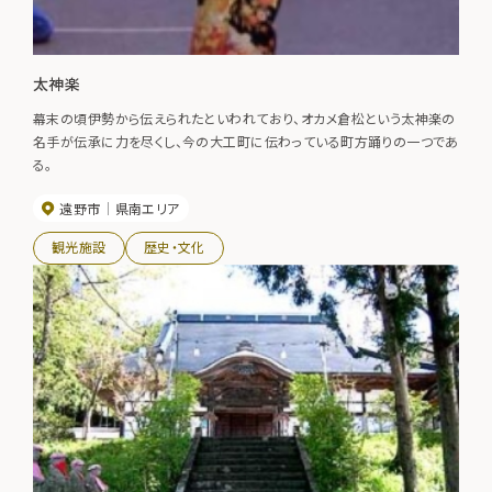
太神楽
幕末の頃伊勢から伝えられたといわれており、オカメ倉松という太神楽の
名手が伝承に力を尽くし、今の大工町に伝わっている町方踊りの一つであ
る。
遠野市
県南エリア
観光施設
歴史・文化