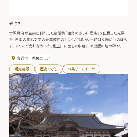
光原社
宮沢賢治が生前に刊行した童話集「注文の多い料理店」を出版した光原
社。日本の童話文学の最高傑作の1つとされるが、当時は話題にものぼら
ず、ほとんど売れなかった。北上川に面した中庭には出版の地の碑や、童
話「烏の北斗七星」の一部を刻んだ石柱が建っており、賢治の直筆原稿な
盛岡市
県央エリア
どを展示した資料館もある。また、ステンドグラスが装飾された心地よい雰
囲気の喫茶室「可否館」では、ハンドトリップで淹れたコーヒーと名物「くる
観光施設
歴史・文化
お菓子・スイーツ
みクッキー」が味わえる。