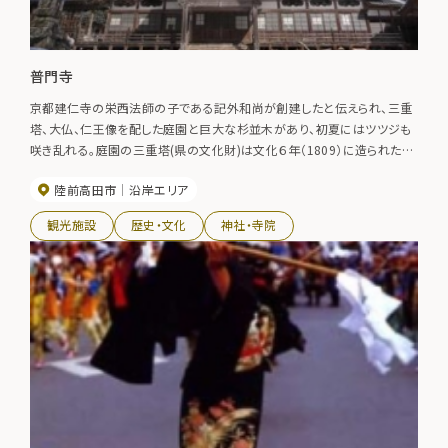
普門寺
京都建仁寺の栄西法師の子である記外和尚が創建したと伝えられ、三重
塔、大仏、仁王像を配した庭園と巨大な杉並木があり、初夏にはツツジも
咲き乱れる。庭園の三重塔(県の文化財)は文化６年（1809）に造られた木
造銅板葺の建物である。また、県指定有形文化財の聖観音菩薩座像と県
陸前高田市
沿岸エリア
指定天然記念物のサルスベリがある。 ・気仙三十三観音二十九番札所 ・
奥州三十三観音二十九番札所
観光施設
歴史・文化
神社・寺院