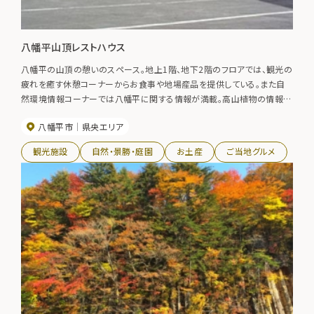
八幡平山頂レストハウス
八幡平の山頂の憩いのスペース。地上1階、地下2階のフロアでは、観光の
疲れを癒す休憩コーナーからお食事や地場産品を提供している。また自
然環境情報コーナーでは八幡平に関する情報が満載。高山植物の情報や
温泉情報などを提供している。
八幡平市
県央エリア
観光施設
自然・景勝・庭園
お土産
ご当地グルメ