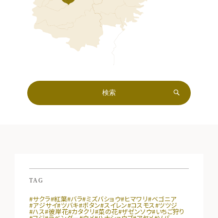
TAG
#サクラ
#紅葉
#バラ
#ミズバショウ
#ヒマワリ
#ベゴニア
#アジサイ
#ツバキ
#ボタン
#スイレン
#コスモス
#ツツジ
#ハス
#彼岸花
#カタクリ
#菜の花
#ザゼンソウ
#いちご狩り
#フジ
#ラベンダー
#ウメ
#ハナショウブ
#アヤメ
#ソバ