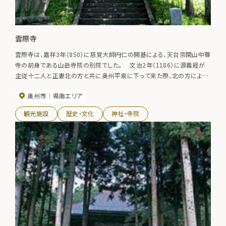
雲際寺
雲際寺は、嘉祥3年（850）に慈覚大師円仁の開基による、天台宗関山中尊
寺の前身である山岳寺院の別院でした。 文治2年（1186）に源義経が
主従十二人と正妻北の方と共に奥州平泉に下って来た際、北の方により
当寺が再興されました。敗れて後、随身の僧より義経と北の方の位牌が安
奥州市
県南エリア
置されました。 平成20年火災により焼失。建物は再建されましたが、歴
史ふれあい館に位牌のレプリカを展示しております。
観光施設
歴史・文化
神社・寺院