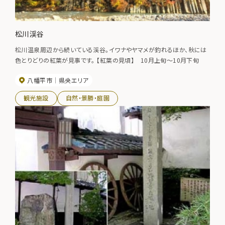
松川渓谷
松川温泉周辺から続いている渓谷。イワナやヤマメが釣れるほか、秋には
色とりどりの紅葉が見事です。 【紅葉の見頃】 10月上旬～10月下旬
八幡平市
県央エリア
観光施設
自然・景勝・庭園