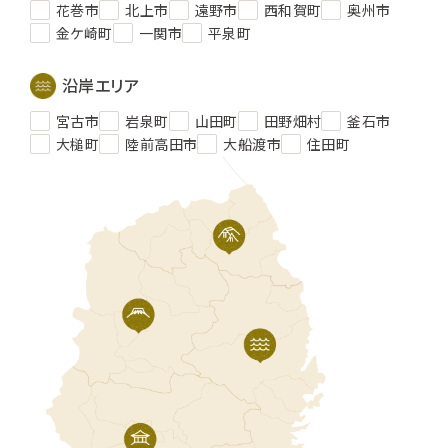
花巻市
北上市
遠野市
西和賀町
奥州市
金ケ崎町
一関市
平泉町
沿岸エリア
宮古市
岩泉町
山田町
田野畑村
釜石市
大槌町
陸前高田市
大船渡市
住田町