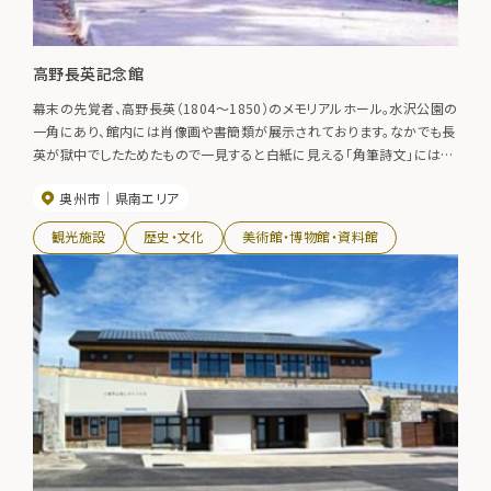
高野長英記念館
幕末の先覚者、高野長英（1804～1850）のメモリアルホール。水沢公園の
一角にあり、館内には肖像画や書簡類が展示されております。なかでも長
英が獄中でしたためたもので一見すると白紙に見える「角筆詩文」には脱
獄の意志を密かに表していると思われる内容が記されており貴重な資料
奥州市
県南エリア
となっています。 館内の資料の多くが国の重要文化財に指定されてい
ます。
観光施設
歴史・文化
美術館・博物館・資料館