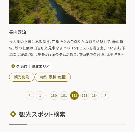
長内渓流
長内川の上流にある渓谷。四季折々の色鮮やかな彩りが魅力で、春の新
緑、秋の紅葉は白岩肌と見事なまでのコントラストを描き出しています。下
流には堤高70m、堤長187mのダムがあり、市街地や久慈湾、太平洋を見
渡すことができます。
久慈市
県北エリア
観光施設
自然・景勝・庭園
…
1
180
181
182
183
184
観光スポット検索