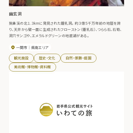
幽玄洞
猊鼻渓の北１.３kmに発見された鍾乳洞。 約３億５千万年前の地歴を誇
り、天井から壁一面に生成されたフローストン（鍾乳石）、つらら石、石筍、
洞穴サンゴや、エメラルドグリーンの地底湖がある。
一関市
県南エリア
観光施設
歴史・文化
自然・景勝・庭園
美術館・博物館・資料館