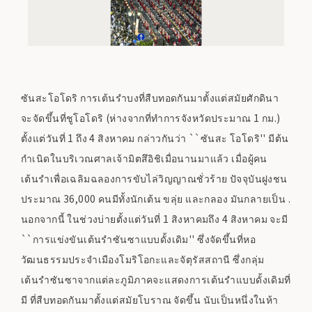
ซันสะโอโดริ การเต้นรำบงที่สืบทอดกันมาตั้งแต่สมัยศักดินา
จะจัดขึ้นที่ชูโอโดริ (ห่างจากที่ทำการจังหวัดประมาณ 1 กม.)
ตั้งแต่วันที่ 1 ถึง 4 สิงหาคม กล่าวกันว่า ``ซันสะ โอโดริ'' มีต้น
กำเนิดในบริเวณศาลเจ้ามิตสึอิชิเมื่อนานมาแล้ว เมื่อผู้คน
เต้นรำเพื่อเฉลิมฉลองการขับไล่วิญญาณชั่วร้าย ปัจจุบันฝูงชน
ประมาณ 36,000 คนมีทั้งนักเต้น ขลุ่ย และกลอง มันกลายเป็น .
นอกจากนี้ ในช่วงบ่ายตั้งแต่วันที่ 1 สิงหาคมถึง 4 สิงหาคม จะมี
``การแข่งขันเต้นรำซันซาแบบดั้งเดิม'' ซึ่งจัดขึ้นที่หอ
วัฒนธรรมประจำเมืองโมริโอกะและจัตุรัสสถานี ซึ่งกลุ่ม
เต้นรำซันซาจากแต่ละภูมิภาคจะแสดงการเต้นรำแบบดั้งเดิมที่
มี ที่สืบทอดกันมาตั้งแต่สมัยโบราณ จัดขึ้น นับเป็นหนึ่งในห้า