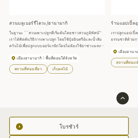
สวนบลูเบอร์รี่ไดวะ/ฮานามากิ
ร้านแอปเปิ้ลอ
ในฐานะ ``สวนเพาะปลูกที่เริ่มต้นโดยชาวสวนภูมิทัศน์''
เราปลูกแอปเปิ
เราได้คิดค้นวิธีการเพาะปลูก โดยใช้ปุ๋ยอินทรีย์และน้ำส้ม
ธรรมชาติด้วยกา
ควันไม้เพื่อปลูกแบบออร์แกนิกโดยไม่ต้องใช้ยาฆ่าแมลง
เมืองฮานาม
และจัดการสวนของเราโดยคำนึงถึงความปลอดภัยของผู้
เมืองฮานามากิ
พื้นที่ตอนใต้จังหวัด
บริโภคและข้อกังวลด้านความปลอดภัย [2024 Blueberry
สถานที่ท่องเท
Garden] 6 กรกฎาคม (เสาร์) – กลางเดือนสิงหาคม
สถานที่ท่องเที่ยว
เก็บผลไม้
โบรชัวร์