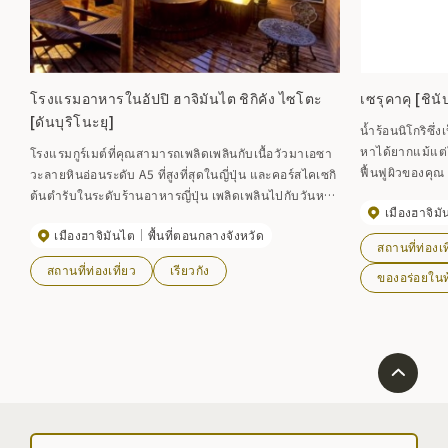
โรงแรมอาหารในอัปปิ ฮาจิมันไต ชิกิคัง ไซโตะ
เซรุคาคุ [ชิน
[ดันบุริโนะยุ]
น้ำร้อนนิโกริซึ่ง
หาได้ยากแม้แต่ใ
โรงแรมกูร์เมต์ที่คุณสามารถเพลิดเพลินกับเนื้อวัวมาเอซา
ฟื้นฟูผิวของคุณ
วะลายหินอ่อนระดับ A5 ที่สูงที่สุดในญี่ปุ่น และคอร์สไคเซกิ
ที่ใช้วัตถุดิบจาก
ต้นตำรับในระดับร้านอาหารญี่ปุ่น เพลิดเพลินไปกับวันหยุด
เมืองฮาจิม
ย้อนยุคที่ผ่อนคลายด้วยการแช่ตัวในอ่างอาบน้ำกลางแจ้ง
เมืองฮาจิมันไต
พื้นที่ตอนกลางจังหวัด
ที่ล้อมรอบด้วยป่าบนที่สูง เรายังเปิดให้บริการสำหรับมื้อ
สถานที่ท่องเท
กลางวัน♪
สถานที่ท่องเที่ยว
เรียวกัง
ของอร่อยในท้