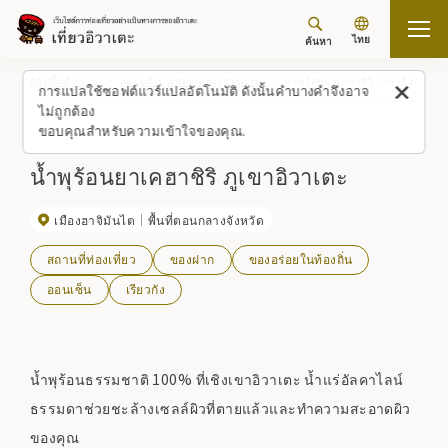
ไทย
ค้นหา
กลับขึ้นด้านบน
สถานที่/ประสบการณ์ (รายการ)
น้ำพุร้อนยาเคฮาชิริ ภูเขาอิวาเตะ
การแปลใช้ซอฟต์แวร์แปลอัตโนมัติ ดังนั้นคำบางคำจึงอาจ
ไม่ถูกต้อง
ขอบคุณสำหรับความเข้าใจของคุณ.
น้ำพุร้อนยาเคฮาชิริ ภูเขาอิวาเตะ
เมืองฮาจิมันไต
พื้นที่ตอนกลางจังหวัด
สถานที่ท่องเที่ยว
ของฝาก
ของอร่อยในท้องถิ่น
ออนเซ็น
เรียวกัง
น้ำพุร้อนธรรมชาติ 100% ที่เชิงเขาอิวาเตะ น้ำแร่อัลคาไลน์
ธรรมดาช่วยชะล้างเซลล์ผิวที่ตายแล้วและทำความสะอาดผิว
ของคุณ