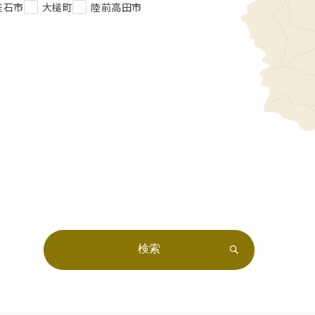
釜石市
大槌町
陸前高田市