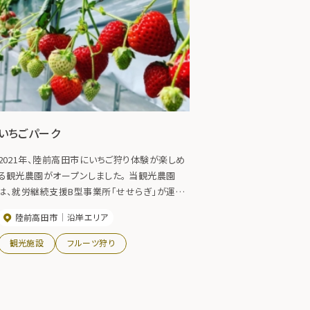
いちごパーク
2021年、陸前高田市にいちご狩り体験が楽しめ
る観光農園がオープンしました。 当観光農園
は、就労継続支援B型事業所「せせらぎ」が運営
しています。 車いすでの方もいちご狩りができる
陸前高田市
沿岸エリア
設備となっており、どなたでもいちご狩りが楽し
めます。 12種類もある品種をぜひ食べ比べてみ
観光施設
フルーツ狩り
てください。