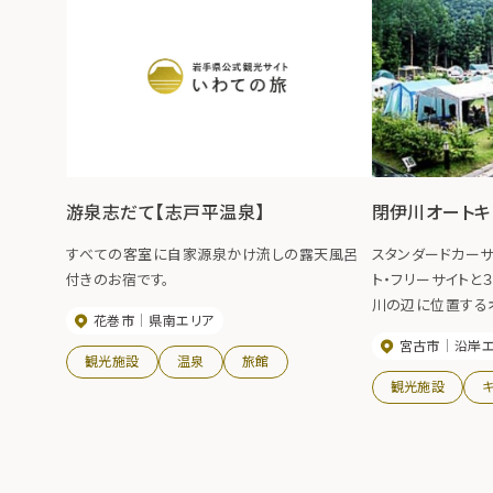
游泉志だて【志戸平温泉】
閉伊川オートキ
すべての客室に自家源泉かけ流しの露天風呂
スタンダードカーサ
付きのお宿です。
ト・フリーサイトと
川の辺に位置する
花巻市
県南エリア
コインランドリー、
宮古市
沿岸
トには２０Ａの電源
観光施設
温泉
旅館
に入浴も可能なの
観光施設
て長期滞在が楽し
す。【期間】4月～1