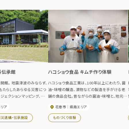
料伝承館
ハコショウ食品 キムチ作り体験
)開館。 地震津波のみならず、
ハコショウ食品工業は、100年以上にわたり、醤
もたらしたあらゆる災害につ
油・味噌の醸造、漬物などの製造を手がける老
ジェクションマッピング、パネ
舗の食品会社。昔ながらの醤油・味噌と、地元産
展示しています。 『史実を伝
の新鮮な農産物を使った漬物が人気です。 2024
エリア
花巻市
県南エリア
記憶を風化させることなく次
年４月にオープンした直売所では、限定商品を
です。
販売しているほか、漬物試食やキムチ作り体験
震災遺構・伝承施設
ものづくり体験
ができます。（キムチ作り体験は要事前予約）