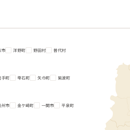
慈市
洋野町
野田村
普代村
岩手町
雫石町
矢巾町
紫波町
奥州市
金ケ崎町
一関市
平泉町