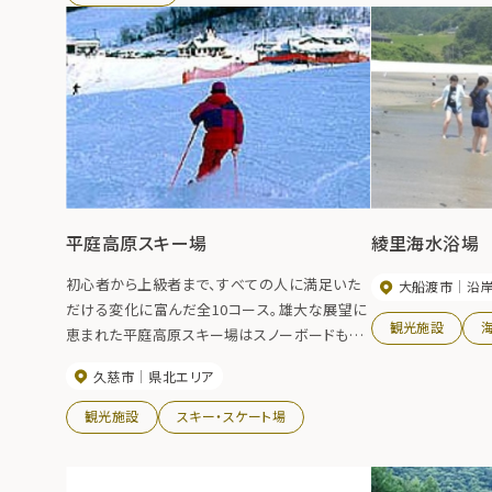
平庭高原スキー場
綾里海水浴場
初心者から上級者まで、すべての人に満足いた
大船渡市
沿
だける変化に富んだ全10コース。雄大な展望に
観光施設
恵まれた平庭高原スキー場はスノーボードも全
面滑走可能です。良質なパウダースノーと北上
久慈市
県北エリア
山地の雄大な眺望がファンの心をとらえていま
す。
観光施設
スキー・スケート場