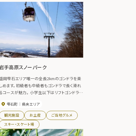
岩手高原スノーパーク
盛岡雫石エリア唯一の全長2kmのゴンドラを楽
しめます。初級者も中級者もゴンドラで長く滑れ
るコースが魅力。 小学生以下はリフトゴンドラ全
日無料開放しており、ファミリーに優しい料金設
雫石町
県央エリア
定です。 盛岡駅からシャトルバスを運行していま
す。
観光施設
お土産
ご当地グルメ
スキー・スケート場