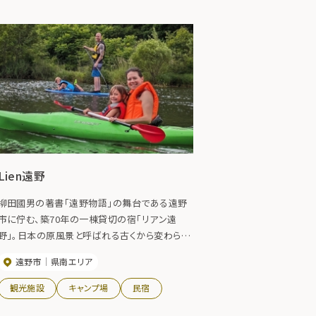
Lien遠野
柳田國男の著書「遠野物語」の舞台である遠野
市に佇む、築70年の一棟貸切の宿「リアン遠
野」。日本の原風景と呼ばれる古くから変わらぬ
美しい田園風景と、懐かしさを感じる古民家は、
遠野市
県南エリア
滞在する人を「遠野物語」の世界に誘います。”物
語を感じる”ここでしかできないリアルな体験を
観光施設
キャンプ場
民宿
してみませんか？