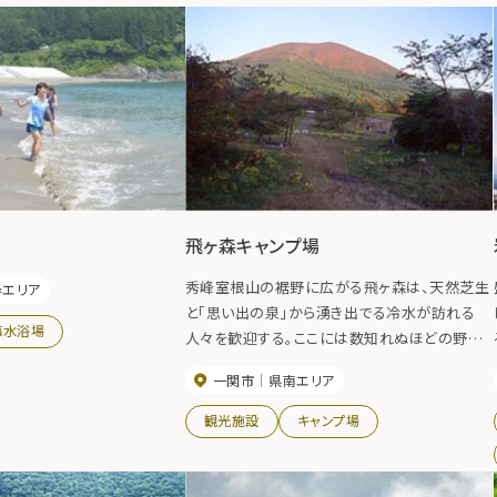
飛ヶ森キャンプ場
秀峰室根山の裾野に広がる飛ヶ森は、天然芝生
岸エリア
と「思い出の泉」から湧き出でる冷水が訪れる
海水浴場
人々を歓迎する。ここには数知れぬほどの野鳥
が飛び交う場所として「飛ヶ森」の名がつけられ
一関市
県南エリア
たといわれる。春には、桜、ツツジ、山菜。夏には
キャンプ、ピクニック。秋には紅葉、ハツタケ狩
観光施設
キャンプ場
り、いも煮会など、四季折々の趣があり景勝豊か
な憩いの場となっている。紅葉の見頃 10月中
旬～10月下旬