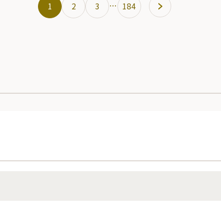
…
1
2
3
184