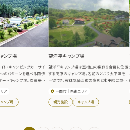
ャンプ場
望洋平キャンプ場
イト・キャンピングカーサイ
望洋平キャンプ場は室根山の東側８合目に位置
３つのパターンを選べる閉伊
する高原のキャンプ場。名前のとおり太平洋を
オートキャンプ場。炊事室や
一望でき、夜は気仙沼市の夜景と水平線に並ぶ
温水シャワー室、そして各サイ
漁火が幻想的。周辺には天文台や遊歩道の他、
エリア
一関市
県南エリア
まで完備し、隣の湯ったり館
キャンプ場もあり、炊事棟や温水シャワーも整備
でキャンプ初心者でも安心し
されている。
キャンプ場
観光施設
キャンプ場
める。釣りの拠点にも最適で
0月