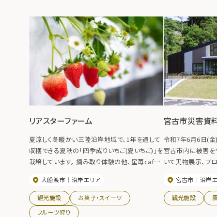
リアスターファーム
宮古市災害資
夏涼しく冬暖かい三陸沿岸地域で、1年を通して
令和7年6月6日(金
収穫できる夏秋の「四季成りいちご(夏いちご)」を
宮古市内に被害を
栽培しています。 摘み取り体験の他、星苺cafe
いて実物展示、プロ
では朝採れのいちごをたっぷり使った華やかなパ
ルなどで約１３０点
大船渡市
沿岸エリア
宮古市
沿岸
ルフェや、地元食材を活かしたランチメニューが
え、災害の記録や
味わえます。
世代に伝える』施設
観光施設
お菓子・スイーツ
観光施設
フルーツ狩り