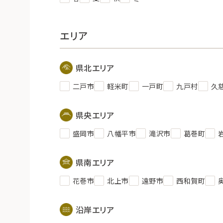
エリア
県北エリア
二戸市
軽米町
一戸町
九戸村
久
県央エリア
盛岡市
八幡平市
滝沢市
葛巻町
県南エリア
花巻市
北上市
遠野市
西和賀町
沿岸エリア