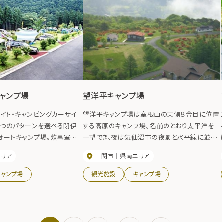
ャンプ場
望洋平キャンプ場
イト・キャンピングカーサイ
望洋平キャンプ場は室根山の東側８合目に位置
３つのパターンを選べる閉伊
する高原のキャンプ場。名前のとおり太平洋を
オートキャンプ場。炊事室や
一望でき、夜は気仙沼市の夜景と水平線に並ぶ
温水シャワー室、そして各サイ
漁火が幻想的。周辺には天文台や遊歩道の他、
エリア
一関市
県南エリア
まで完備し、隣の湯ったり館
キャンプ場もあり、炊事棟や温水シャワーも整備
でキャンプ初心者でも安心し
されている。
キャンプ場
観光施設
キャンプ場
める。釣りの拠点にも最適で
0月