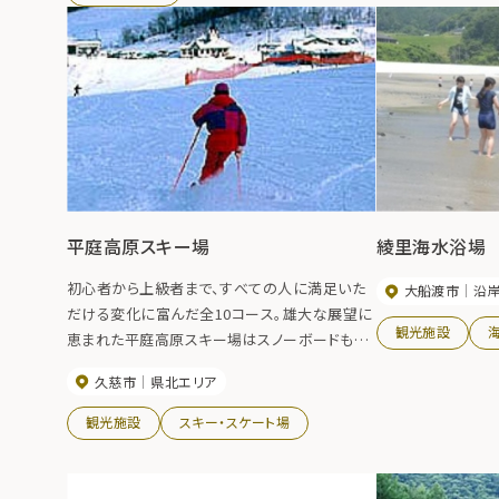
平庭高原スキー場
綾里海水浴場
初心者から上級者まで、すべての人に満足いた
大船渡市
沿
だける変化に富んだ全10コース。雄大な展望に
観光施設
恵まれた平庭高原スキー場はスノーボードも全
面滑走可能です。良質なパウダースノーと北上
久慈市
県北エリア
山地の雄大な眺望がファンの心をとらえていま
す。
観光施設
スキー・スケート場