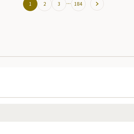
…
1
2
3
184