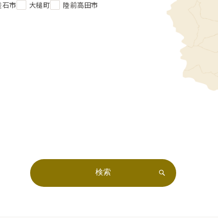
釜石市
大槌町
陸前高田市