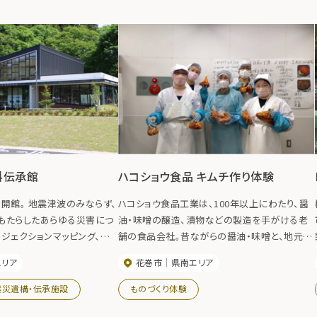
料伝承館
ハコショウ食品 キムチ作り体験
)開館。 地震津波のみならず、
ハコショウ食品工業は、100年以上にわたり、醤
もたらしたあらゆる災害につ
油・味噌の醸造、漬物などの製造を手がける老
ジェクションマッピング、パネ
舗の食品会社。昔ながらの醤油・味噌と、地元産
展示しています。 『史実を伝
の新鮮な農産物を使った漬物が人気です。 2024
エリア
花巻市
県南エリア
記憶を風化させることなく次
年４月にオープンした直売所では、限定商品を
です。
販売しているほか、漬物試食やキムチ作り体験
震災遺構・伝承施設
ものづくり体験
ができます。（キムチ作り体験は要事前予約）