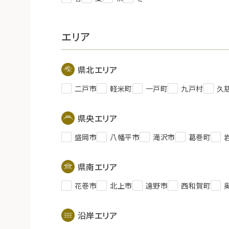
エリア
県北エリア
二戸市
軽米町
一戸町
九戸村
久
県央エリア
盛岡市
八幡平市
滝沢市
葛巻町
県南エリア
花巻市
北上市
遠野市
西和賀町
沿岸エリア