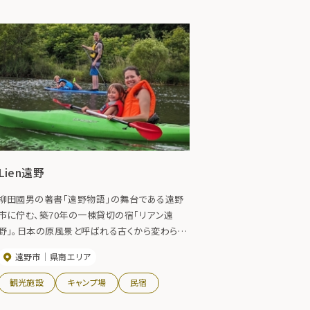
Lien遠野
柳田國男の著書「遠野物語」の舞台である遠野
市に佇む、築70年の一棟貸切の宿「リアン遠
野」。日本の原風景と呼ばれる古くから変わらぬ
美しい田園風景と、懐かしさを感じる古民家は、
遠野市
県南エリア
滞在する人を「遠野物語」の世界に誘います。”物
語を感じる”ここでしかできないリアルな体験を
観光施設
キャンプ場
民宿
してみませんか？