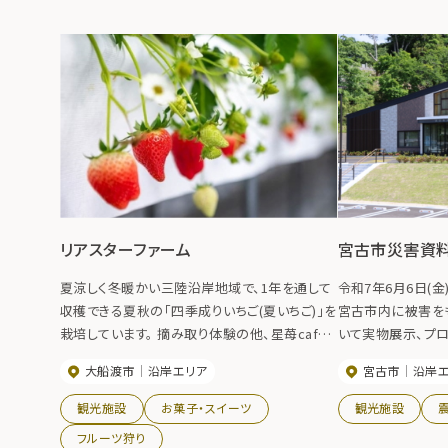
リアスターファーム
宮古市災害資
夏涼しく冬暖かい三陸沿岸地域で、1年を通して
令和7年6月6日(金
収穫できる夏秋の「四季成りいちご(夏いちご)」を
宮古市内に被害を
栽培しています。 摘み取り体験の他、星苺cafe
いて実物展示、プロ
では朝採れのいちごをたっぷり使った華やかなパ
ルなどで約１３０点
大船渡市
沿岸エリア
宮古市
沿岸
ルフェや、地元食材を活かしたランチメニューが
え、災害の記録や
味わえます。
世代に伝える』施設
観光施設
お菓子・スイーツ
観光施設
フルーツ狩り