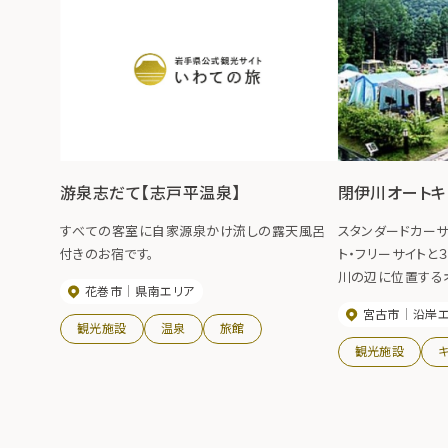
游泉志だて【志戸平温泉】
閉伊川オートキ
すべての客室に自家源泉かけ流しの露天風呂
スタンダードカーサ
付きのお宿です。
ト・フリーサイトと
川の辺に位置する
花巻市
県南エリア
コインランドリー、
宮古市
沿岸
トには２０Ａの電源
観光施設
温泉
旅館
に入浴も可能なの
観光施設
て長期滞在が楽し
す。【期間】4月～1