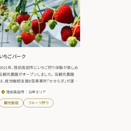
いちごパーク
2021年、陸前高田市にいちご狩り体験が楽しめ
る観光農園がオープンしました。 当観光農園
は、就労継続支援B型事業所「せせらぎ」が運営
しています。 車いすでの方もいちご狩りができる
陸前高田市
沿岸エリア
設備となっており、どなたでもいちご狩りが楽し
めます。 12種類もある品種をぜひ食べ比べてみ
観光施設
フルーツ狩り
てください。