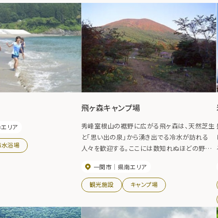
飛ヶ森キャンプ場
秀峰室根山の裾野に広がる飛ヶ森は、天然芝生
岸エリア
と「思い出の泉」から湧き出でる冷水が訪れる
海水浴場
人々を歓迎する。ここには数知れぬほどの野鳥
が飛び交う場所として「飛ヶ森」の名がつけられ
一関市
県南エリア
たといわれる。春には、桜、ツツジ、山菜。夏には
キャンプ、ピクニック。秋には紅葉、ハツタケ狩
観光施設
キャンプ場
り、いも煮会など、四季折々の趣があり景勝豊か
な憩いの場となっている。紅葉の見頃 10月中
旬～10月下旬