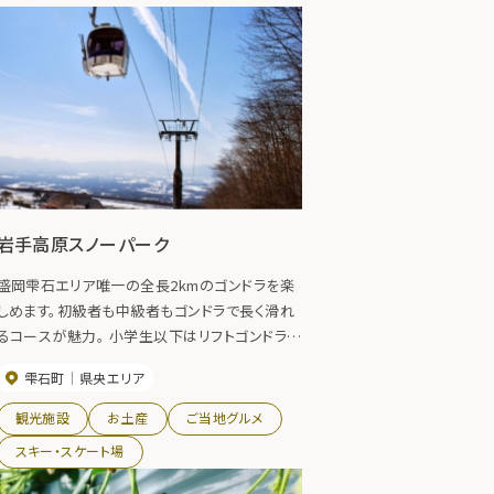
岩手高原スノーパーク
盛岡雫石エリア唯一の全長2kmのゴンドラを楽
しめます。初級者も中級者もゴンドラで長く滑れ
るコースが魅力。 小学生以下はリフトゴンドラ全
日無料開放しており、ファミリーに優しい料金設
雫石町
県央エリア
定です。 盛岡駅からシャトルバスを運行していま
す。
観光施設
お土産
ご当地グルメ
スキー・スケート場