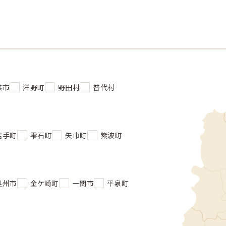
慈市
洋野町
野田村
普代村
岩手町
雫石町
矢巾町
紫波町
奥州市
金ケ崎町
一関市
平泉町