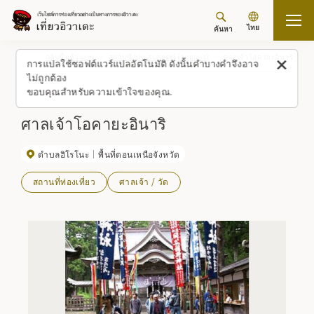
ไทย
ค้นหา
กลับขึ้นด้านบน
สถานที่/ประสบการณ์ (รายการ)
ศาลเจ้าโอคายะอินาริ
การแปลใช้ซอฟต์แวร์แปลอัตโนมัติ ดังนั้นคำบางคำจึงอาจ
ไม่ถูกต้อง
ขอบคุณสำหรับความเข้าใจของคุณ.
ศาลเจ้าโอคายะอินาริ
ตำบลฮิโรโนะ
พื้นที่ตอนเหนือจังหวัด
สถานที่ท่องเที่ยว
ศาลเจ้า / วัด