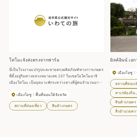
โทโมะจังส่งตรงจากฟาร์ม
มิลค์อินน์ เอ
นี่เป็นโรงงานแปรรูปและขายตรงผลิตภัณฑ์ทางการเกษตร
เมืองโอชู
ที่ตั้งอยู่ริมทางหลวงหมายเลข 107 ในเขตโอโตโมมาจิ
เมืองโทโนะ เป็นจุดแวะพักระหว่างทางที่ผู้คนจำนวนมาก
สถานที่ท่องเท
มาซื้อของขึ้นชื่อของเมืองโทโนะ ผักสดและดอกไม้ รวมถึง
สาเกท้องถิ่น /
เมืองโอชู
พื้นที่ตอนใต้จังหวัด
ขนมปังอบสดใหม่ที่ได้รับความนิยม
สินค้าเกษตร
สถานที่ท่องเที่ยว
สินค้าเกษตร
สิ่งอำนวยค