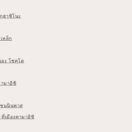
ล็กฮาชิโนะ
์เหล็ก
เอะ โชคุโด
คามาอิชิ
เซนนินพาส
 ที่เมืองคามาอิชิ