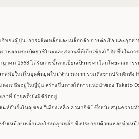
จิของญี่ปุ่น: การผลิตเหล็กและเหล็กกล้า การต่อเรือ และอุต
ตาหลอมระเบิดฮาชิโนะและสถานที่ที่เกี่ยวข้อง)” จัดขึ้นในการป
 5 กรกฎาคม 2558 ได้รับการขึ้นทะเบียนเป็นมรดกโลกโดยคณะก
ล็กสมัยใหม่ในยุคต้นยุคใหม่จำนวนมาก รวมถึงซากปรักหักพัง Ha
ยังหลงเหลืออยู่ในญี่ปุ่น สร้างขึ้นภายใต้การแนะนำของ Takato
่ ย้ายครั้งยังมีชีวิตอยู่
่ห์อันยิ่งใหญ่ของ “เมืองเหล็ก คามาอิชิ” ซึ่งสนับสนุนความทั
หรับเหมืองเหล็กและโรงถลุงเหล็ก ซึ่งประกอบด้วยแหล่งทำเหม