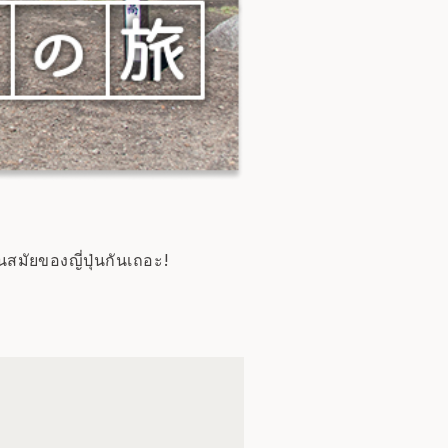
นสมัยของญี่ปุ่นกันเถอะ!