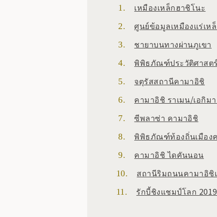
เหมืองเหล็กฮาชิโนะ
ศูนย์ข้อมูลเหมืองแร่เห
ชายาบนทางผ่านภูเขา
พิพิธภัณฑ์ประวัติศาสตร
จตุรัสสถานีคามาอิชิ
คามาอิชิ ราเมน/เอกิมา
ซีพลาซ่า คามาอิชิ
พิพิธภัณฑ์ท้องถิ่นเมือง
คามาอิชิ ไดคันนอน
สถานีริมถนนคามาอิชิ
รักบี้ชิงแชมป์โลก 2019