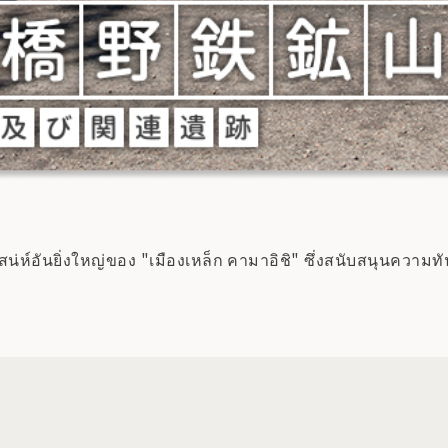
่ห์อันยิ่งใหญ่ของ "เมืองเหล็ก คามาอิชิ" ซึ่งสนับสนุนความทั