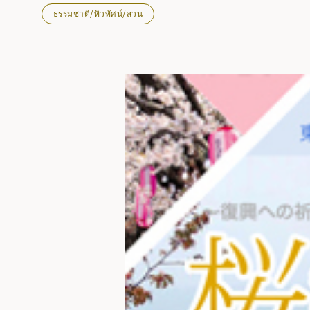
ธรรมชาติ/ทิวทัศน์/สวน