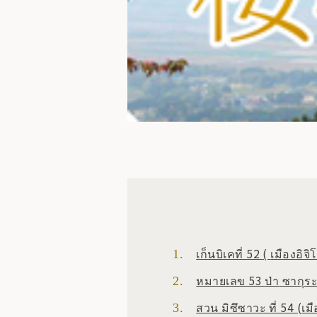
เก็นบิเคที่ 52
(
เมืองอิจิ
หมายเลข 53
ป่า
ซากุระ
สวน
มิซึซาวะ
ที่ 54
(เม