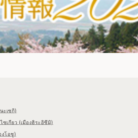
โนะเซกิ)
ไซเกียว
(เมืองฮิระอิซึมิ)
ืองโอชู)