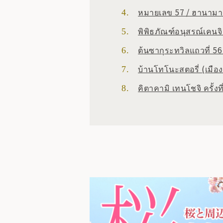
หมายเลข 57
/
ฮานามาก
พิพิธภัณฑ์อนุสรณ์เคนจ
ต้นซากุระทวิลแถวที่ 5
บ้านโทโนะสตอรี่
(เมือ
คิตาคามิ เทนโชจิ ครั้งท